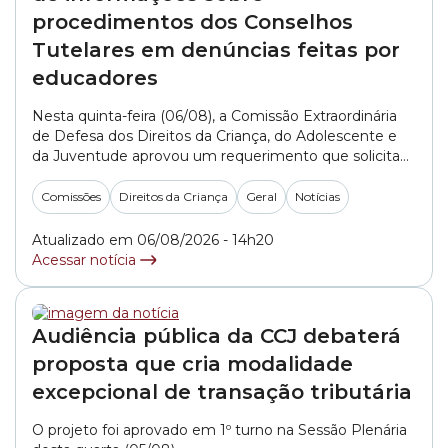
procedimentos dos Conselhos
Tutelares em denúncias feitas por
educadores
Nesta quinta-feira (06/08), a Comissão Extraordinária
de Defesa dos Direitos da Criança, do Adolescente e
da Juventude aprovou um requerimento que solicita
informações aos Conselhos Tutelares da cidade de São
Paulo sobre como são realizados os atendimentos e
Comissões
Direitos da Criança
Geral
Notícias
os encaminhamentos de denúncias feitas por
profissionais da educação. O documento, apresentado
Atualizado em 06/08/2026 - 14h20
pelo integrante do colegiado, vereador... »
Acessar notícia
Audiência pública da CCJ debaterá
proposta que cria modalidade
excepcional de transação tributária
O projeto foi aprovado em 1º turno na Sessão Plenária