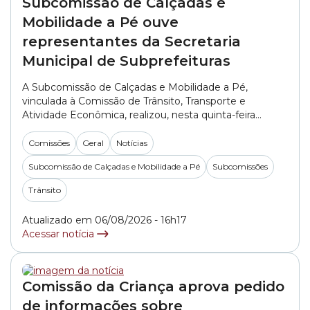
Subcomissão de Calçadas e
Mobilidade a Pé ouve
representantes da Secretaria
Municipal de Subprefeituras
A Subcomissão de Calçadas e Mobilidade a Pé,
vinculada à Comissão de Trânsito, Transporte e
Atividade Econômica, realizou, nesta quinta-feira
(06/08), a primeira reunião do segundo semestre de
2026. No encontro, os vereadores ouviram
Comissões
Geral
Notícias
representantes da SMSUB (Secretaria Municipal das
Subcomissão de Calçadas e Mobilidade a Pé
Subcomissões
Subprefeituras). A pasta foi representada pelo
engenheiro Alexandre Martini e pelo arquiteto Rodolfo
Trânsito
Rodrigo do... »
Atualizado em 06/08/2026 - 16h17
Acessar notícia
Comissão da Criança aprova pedido
de informações sobre