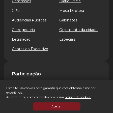
Comissões
Diário Oficial
CPIs
Mesa Diretora
Audiências Públicas
Gabinetes
Corregedoria
Orçamento da cidade
Legislação
Especiais
Contas do Executivo
Participação
Este site usa cookies para garantir que você obtenha a melhor
Primeira Página
Ouvidoria
experiência.
Ao continuar, você concorda com nossa
política de cookies.
Audiências Públicas
Lei de Acesso à
Informação
Aceitar
Mandato Participativo