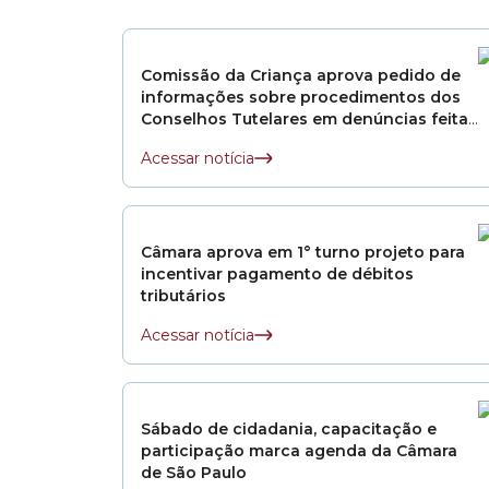
vereador é pelo r
e trabalhadores m
Comissão da Criança aprova pedido de
O nosso mandato 
informações sobre procedimentos dos
através de Conse
Conselhos Tutelares em denúncias feitas
Educação e de Inc
por educadores
pública democrátic
Acessar notícia
Ao lado do deputa
vereador tem par
categorias profis
Câmara aprova em 1° turno projeto para
incentivar pagamento de débitos
contra a desigual
tributários
Acessar notícia
Sábado de cidadania, capacitação e
participação marca agenda da Câmara
de São Paulo