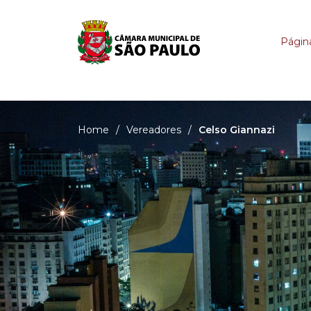
Celso Giannazi
Página
Home
/
Vereadores
/
Celso Giannazi