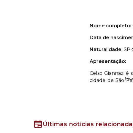
Nome completo:
Data de nascime
Naturalidade:
SP-
Apresentação:
Celso Giannazi é 
Nota
cidade de São P
Câmara, tem atuad
apoio escolar, dos
Em 2020, Giannazi
Como membro titul
o desmonte dos s
Últimas notícias relacionad
permanecem, sej