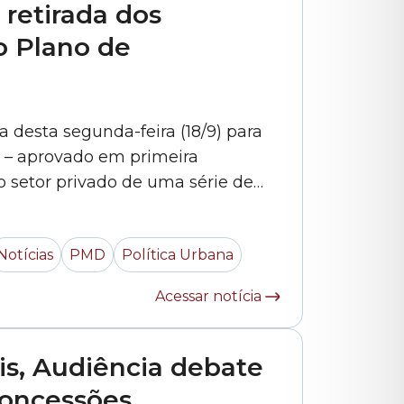
retirada dos
o Plano de
a desta segunda-feira (18/9) para
17 – aprovado em primeira
o setor privado de uma série de
a dos 14 mercados municipais e 17
osta. A preocupação dos
Notícias
PMD
Política Urbana
Acessar notícia
is, Audiência debate
concessões