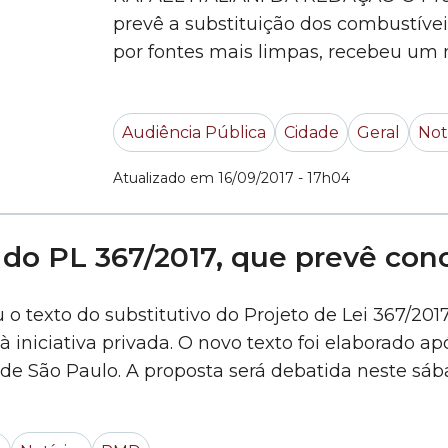
prevê a substituição dos combustívei
por fontes mais limpas, recebeu um n
controle das emissões de poluentes. 
também atingirá outras categorias, 
Audiência Pública
Cidade
Geral
Not
independentemente do tamanho... »
Atualizado em 16/09/2017 - 17h04
o do PL 367/2017, que prevê con
o texto do substitutivo do Projeto de Lei 367/201
 iniciativa privada. O novo texto foi elaborado a
e São Paulo. A proposta será debatida neste sábad