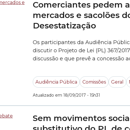
Comerciantes pedem a 
mercados e sacolões d
Desestatização
Os participantes da Audiência Públic
discutir o Projeto de Lei (PL) 367/20
discussão e que prevê a concessão a
espaços públicos – pediram a retirad
sacolões da capital paulista da prop
Audiência Pública
Comissões
Geral
comerciantes... »
Atualizado em 18/09/2017 - 15h31
​Sem movimentos socia
substitutivo do PL de 