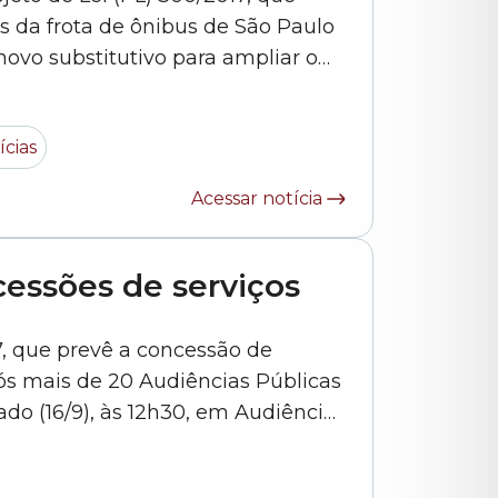
s da frota de ônibus de São Paulo
ovo substitutivo para ampliar o
A volta da inspeção veicular
como táxis, caminhões –
ícias
Acessar notícia
cessões de serviços
7, que prevê a concessão de
pós mais de 20 Audiências Públicas
o (16/9), às 12h30, em Audiência...