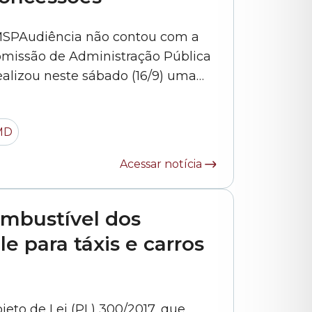
SPAudiência não contou com a
missão de Administração Pública
alizou neste sábado (16/9) uma
eto de Lei (PL) 367/2017, do
unicipal de Desestatização). Os
MD
movimentos sociais que ocuparam o Plenário em agosto... »
Acessar notícia
ombustível dos
e para táxis e carros
to de Lei (PL) 300/2017, que