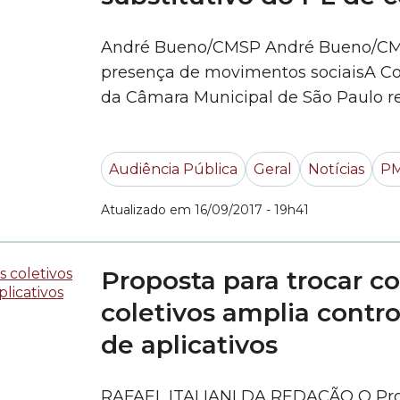
André Bueno/CMSP André Bueno/CM
presença de movimentos sociaisA Co
da Câmara Municipal de São Paulo re
Audiência Pública para discutir o Proj
Executivo, que trata do PMD (Plano M
Audiência Pública
Geral
Notícias
P
Atualizado em 16/09/2017 - 19h41
Proposta para trocar c
coletivos amplia control
de aplicativos
RAFAEL ITALIANI DA REDAÇÃO O Proje