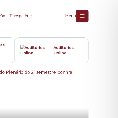
ção
Transparência
Menu
das
Auditórios
s
Online