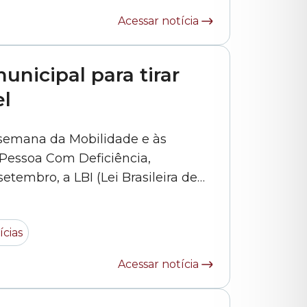
Acessar notícia
unicipal para tirar
el
mana da Mobilidade e às
 Pessoa Com Deficiência,
etembro, a LBI (Lei Brasileira de
voltou a ser discutida na Câmara
Municipal de São Paulo. A Lei 13.146/2015 tem sido debatida... »
ícias
Acessar notícia