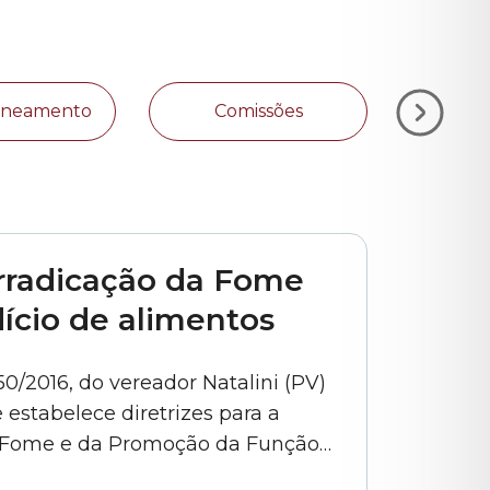
Zoneamento
Comissões
Plan
Erradicação da Fome
ício de alimentos
0/2016, do vereador Natalini (PV)
e estabelece diretrizes para a
da Fome e da Promoção da Função
dos participantes da Audiência