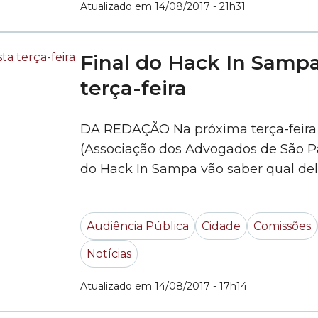
Atualizado em 14/08/2017 - 21h31
Final do Hack In Samp
terça-feira
DA REDAÇÃO Na próxima terça-feira (
(Associação dos Advogados de São Pau
do Hack In Sampa vão saber qual de
aplicativo de combate à corrupção. 
papel nos dias 3 e 4 de junho. Progr
Audiência Pública
Cidade
Comissões
administradores passaram... »
Notícias
Atualizado em 14/08/2017 - 17h14