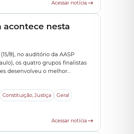
Acessar notícia
a acontece nesta
15/8), no auditório da AASP
lo), os quatro grupos finalistas
les desenvolveu o melhor
Os projetos começaram a sair do
amadores, designers e
Constituição, Justiça
Geral
Acessar notícia