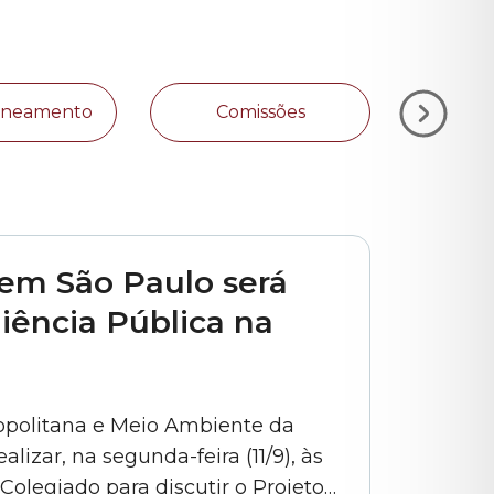
Zoneamento
Comissões
Plan
em São Paulo será
ência Pública na
opolitana e Meio Ambiente da
lizar, na segunda-feira (11/9), às
Colegiado para discutir o Projeto