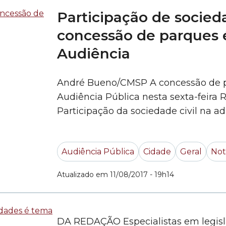
Participação de socied
concessão de parques 
Audiência
André Bueno/CMSP A concessão de pa
Audiência Pública nesta sexta-feir
Participação da sociedade civil na 
pensamento empresarial sustentável 
recursos para a Prefeitura. E o mais 
Audiência Pública
Cidade
Geral
Not
cidade e seus 11 milhões de... »
Atualizado em 11/08/2017 - 19h14
DA REDAÇÃO Especialistas em legisla