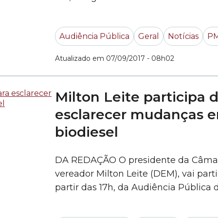
de Lei (PL) 367/2017, do Executivo. O
Planetários”, no Salão Nobre (8º and
Audiência Pública
Geral
Notícias
P
primeira... »
Atualizado em 07/09/2017 - 08h02
Milton Leite participa 
esclarecer mudanças e
biodiesel
DA REDAÇÃO O presidente da Câmara
vereador Milton Leite (DEM), vai partic
partir das 17h, da Audiência Pública
Justiça e Legislação Participativa) p
promovidas no Projeto de Lei (PL) 300