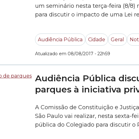
um seminário nesta terça-feira (8/8
para discutir o impacto de uma Lei 
as políticas públicas de regularizaç
rurais. O novo regulamento, que atual
Audiência Pública
Cidade
Geral
Not
programa Minha... »
Atualizado em 08/08/2017 - 22h59
Audiência Pública disc
parques à iniciativa pr
A Comissão de Constituição e Justiç
São Paulo vai realizar, nesta sexta-fe
pública do Colegiado para discutir o P
Executivo. A proposta, aprovada em 