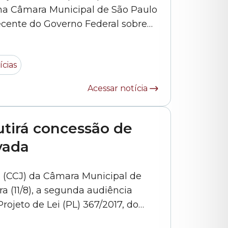
) na Câmara Municipal de São Paulo
recente do Governo Federal sobre
ão de terrenos em áreas urbanas e
iza a Lei 11.977/2009 (base do
ícias
Acessar notícia
utirá concessão de
ivada
a (CCJ) da Câmara Municipal de
ira (11/8), a segunda audiência
rojeto de Lei (PL) 367/2017, do
primeira votação, prevê um pacote