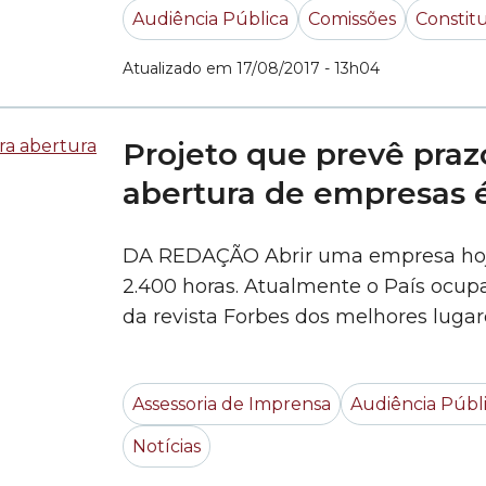
Audiência Pública
Comissões
Constitu
esse Projeto de Lei... »
Atualizado em 17/08/2017 - 13h04
Projeto que prevê prazo
abertura de empresas 
DA REDAÇÃO Abrir uma empresa hoje 
2.400 horas. Atualmente o País ocup
da revista Forbes dos melhores lug
A situação da capital paulista é mel
Assessoria de Imprensa
Audiência Públ
Notícias