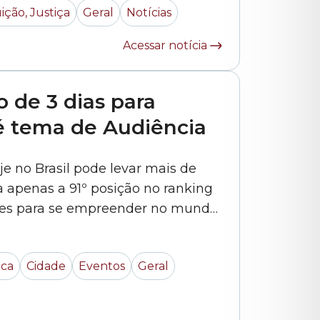
ição, Justiça
Geral
Notícias
Acessar notícia
 de 3 dias para
é tema de Audiência
no Brasil pode levar mais de
a apenas a 91º posição no ranking
ares para se empreender no mundo.
hor que a média nacional, de
acordo com o último levantamento da Endeavor, entidade... »
ica
Cidade
Eventos
Geral