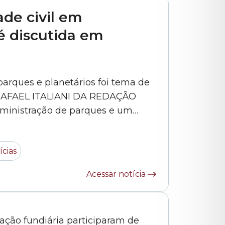
ade civil em
é discutida em
rques e planetários foi tema de
a RAFAEL ITALIANI DA REDAÇÃO
administração de parques e um
que preserve o verde e atraia
importante: benefícios para a
ícias
Acessar notícia
ção fundiária participaram de