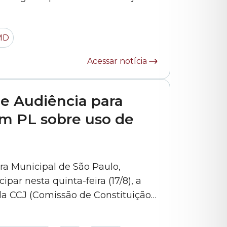
 tema será “Parques, Praças e
ar). A proposta, aprovada em
MD
Acessar notícia
de Audiência para
m PL sobre uso de
 Municipal de São Paulo,
ipar nesta quinta-feira (17/8), a
 da CCJ (Comissão de Constituição,
ara apresentar as alterações
/2017, de autoria dele. Na prática,