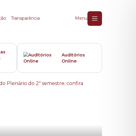
ção
Transparência
Menu
das
Auditórios
s
Online