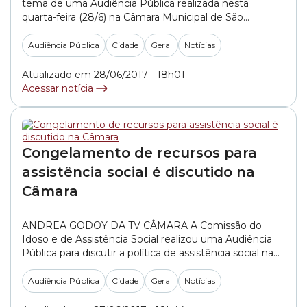
tema de uma Audiência Pública realizada nesta
quarta-feira (28/6) na Câmara Municipal de São
Paulo. Ela foi realizada em conjunto pelas comissões
da Saúde e da Criança. Da administração municipal,
Audiência Pública
Cidade
Geral
Notícias
apenas o secretário da Justiça, Anderson Pomini,
esteve presente. Ele informou que a venda de drogas
Atualizado em 28/06/2017 - 18h01
na região rendia... »
Acessar notícia
Congelamento de recursos para
assistência social é discutido na
Câmara
ANDREA GODOY DA TV CÂMARA A Comissão do
Idoso e de Assistência Social realizou uma Audiência
Pública para discutir a política de assistência social na
cidade de São Paulo. A vereadora Juliana Cardoso (PT),
que requereu a reunião, afirmou que a assistência
Audiência Pública
Cidade
Geral
Notícias
social foi planejada por diversas entidades, mas que há