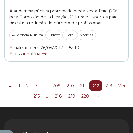
A audiência pública promovida nesta sexta-feira (26/5)
pela Comissão de Educação, Cultura e Esportes para
discutir a redução do número de profissionais
contratados para os programas PIA (Programa de
Iniciação Artística) e o Vocacional – projetos que
Audiência Pública
Cidade
Geral
Notícias
oferecem oficinas de dança, teatro, artes plásticas,
entre outros – terminou sem os esclarecimentos
Atualizado em 26/05/2017 - 18h10
necessários. Os questionamentos sobre esses... »
Acessar notícia
←
1
2
3
…
209
210
211
212
213
214
215
…
218
219
220
→