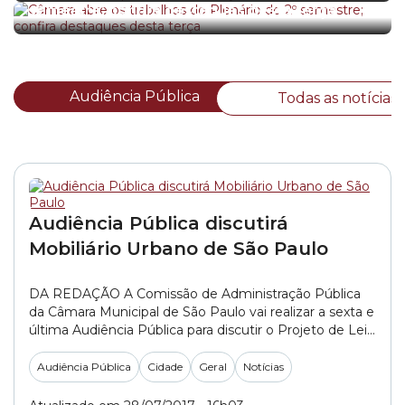
semestre; confira destaques desta terça
Audiência Pública
Todas as notícias
Audiência Pública discutirá
Mobiliário Urbano de São Paulo
DA REDAÇÃO A Comissão de Administração Pública
da Câmara Municipal de São Paulo vai realizar a sexta e
última Audiência Pública para discutir o Projeto de Lei
(PL) 367/2017, do Executivo. A proposta prevê um
pacote de concessões de equipamentos e serviços
Audiência Pública
Cidade
Geral
Notícias
municipais que serão destinados à iniciativa privada.
Nesta segunda-feira (31/7), o tema será Mobiliário