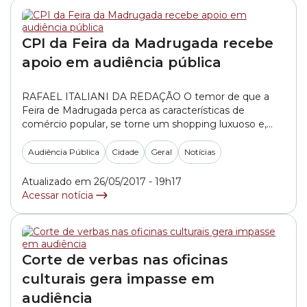
CPI da Feira da Madrugada recebe
apoio em audiência pública
RAFAEL ITALIANI DA REDAÇÃO O temor de que a
Feira de Madrugada perca as características de
comércio popular, se torne um shopping luxuoso e,
como consequência, mais caro para os mais de 4 mil
comerciantes, muitos deles ex-ambulantes, foi a tônica
Audiência Pública
Cidade
Geral
Notícias
da audiência pública desta sexta-feira (26/5), para
debater os problemas que os trabalhadores do... »
Atualizado em 26/05/2017 - 19h17
Acessar notícia
Corte de verbas nas oficinas
culturais gera impasse em
audiência