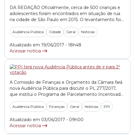
DA REDAÇÃO Oficialmente, cerca de 500 crianças e
adolescentes foram encontrados em situação de rua
na cidade de São Paulo em 2015. O levantamento foi
registrado no último censo realizado pela Secretaria de
Assistência Social da Prefeitura em parceria com a Fipe
Audiência Pública
Cidade
Geral
Notícias
(Fundação Instituto de Pesquisas Econômicas). O
número parece ser pouco expressivo diante da... »
Atualizado em 19/06/2017 - 18h48
Acessar notícia
A Comissão de Finanças e Orçamento da Câmara fará
nova Audiência Pública para discutir o PL 277/2017,
que institui o Programa de Parcelamento Incentivado
de 2017. A proposta do Executivo tem o objetivo de
facilitar, com condições mais flexíveis de pagamento, a
Audiência Pública
Finanças
Geral
Notícias
PPI
regularização das dívidas dos contribuintes contraídas
até dezembro de 2016. A expectativa é... »
Atualizado em 03/06/2017 - 09h00
Acessar notícia