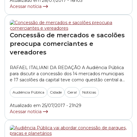
Atualizado em 28/07/2017 - 16h03
Urbano Municipal,... »
Acessar notícia
Concessão de mercados e sacolões
preocupa comerciantes e
vereadores
RAFAEL ITALIANI DA REDAÇÃO A Audiência Pública
para discutir a concessão dos 14 mercados municipais
e 17 sacolões da capital teve como questão central a
preocupação de comerciantes e vereadores com o
futuro dos atuais permissionários. Os donos dos boxes
Audiência Pública
Cidade
Geral
Notícias
temem que a eventual entrada da iniciativa privada
provoque o aumento no preço dos aluguéis.... »
Atualizado em 25/07/2017 - 21h29
Acessar notícia