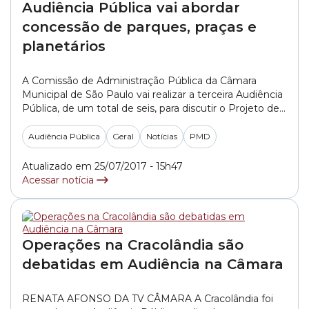
Audiência Pública vai abordar
concessão de parques, praças e
planetários
A Comissão de Administração Pública da Câmara
Municipal de São Paulo vai realizar a terceira Audiência
Pública, de um total de seis, para discutir o Projeto de
Lei (PL) 367/2017, do Executivo. A proposta prevê um
pacote de concessões de equipamentos e serviços
Audiência Pública
Geral
Notícias
PMD
municipais que serão destinados à iniciativa privada.
Nesta quarta-feira (26/7), o tema vai... »
Atualizado em 25/07/2017 - 15h47
Acessar notícia
Operações na Cracolândia são
debatidas em Audiência na Câmara
RENATA AFONSO DA TV CÂMARA A Cracolândia foi