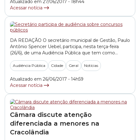
problemas. “Está havendo uma... »
Atualizado em 27/06/2017 - 18h44
Acessar notícia
DA REDAÇÃO O secretário municipal de Gestão, Paulo
Antônio Spencer Uebel, participa, nesta terça-feira
(26/6), de uma Audiência Pública que tem como
objetivo obter respostas da administração municipal
sobre a atual política de concursos públicos da gestão
Audiência Pública
Cidade
Geral
Notícias
João Doria (PSDB). O pedido foi feito pelo vereador
Antonio Donato (PT), que apresentou o requerimento
Atualizado em 26/06/2017 - 14h59
na Comissão... »
Acessar notícia
Câmara discute atenção
diferenciada a menores na
Cracolândia