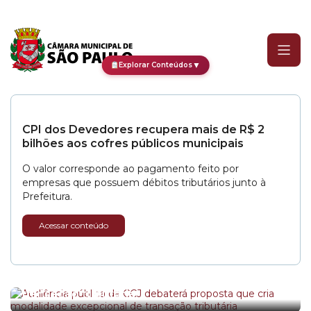
Categoria:
Audiência Púb
▼
Explorar Conteúdos
CPI dos Devedores recupera mais de R$ 2
bilhões aos cofres públicos municipais
O valor corresponde ao pagamento feito por
empresas que possuem débitos tributários junto à
Prefeitura.
Acessar conteúdo
Audiência pública da CCJ debaterá proposta
que cria modalidade excepcional de
transação tributária
Câmara abre os trabalhos do Plenário do 2º