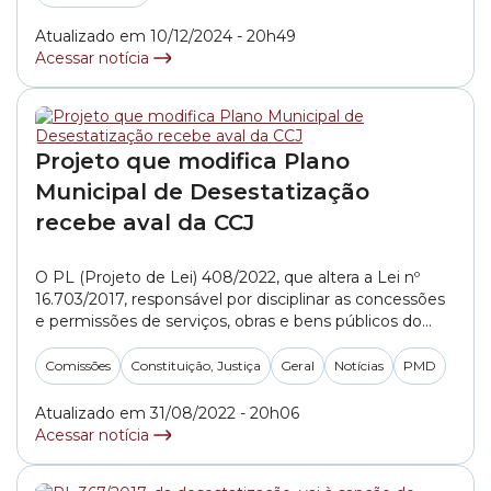
Atualizado em 10/12/2024 - 20h49
Acessar notícia
Projeto que modifica Plano
Municipal de Desestatização
recebe aval da CCJ
O PL (Projeto de Lei) 408/2022, que altera a Lei nº
16.703/2017, responsável por disciplinar as concessões
e permissões de serviços, obras e bens públicos do
PMD (Plano Municipal de Desestatização), teve seu
parecer de legalidade aprovado na reunião desta
Comissões
Constituição, Justiça
Geral
Notícias
PMD
quarta-feira (31/8) da CCJ (Comissão de Constituição,
Justiça e Legislação Participativa). Na apresentação da
Atualizado em 31/08/2022 - 20h06
proposta, o... »
Acessar notícia