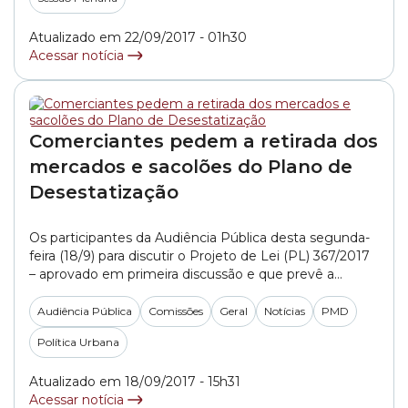
Foram 38 votos favoráveis, 13 contra e... »
Atualizado em 22/09/2017 - 01h30
Acessar notícia
Comerciantes pedem a retirada dos
mercados e sacolões do Plano de
Desestatização
Os participantes da Audiência Pública desta segunda-
feira (18/9) para discutir o Projeto de Lei (PL) 367/2017
– aprovado em primeira discussão e que prevê a
concessão ao setor privado de uma série de espaços
públicos – pediram a retirada dos 14 mercados
Audiência Pública
Comissões
Geral
Notícias
PMD
municipais e 17 sacolões da capital paulista da
Política Urbana
proposta. A preocupação dos comerciantes... »
Atualizado em 18/09/2017 - 15h31
Acessar notícia