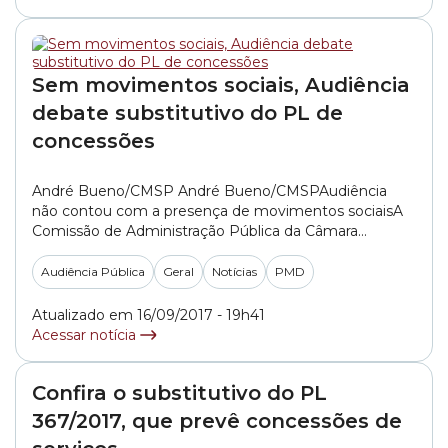
​Sem movimentos sociais, Audiência
debate substitutivo do PL de
concessões
André Bueno/CMSP André Bueno/CMSPAudiência
não contou com a presença de movimentos sociaisA
Comissão de Administração Pública da Câmara
Municipal de São Paulo realizou neste sábado (16/9)
uma Audiência Pública para discutir o Projeto de Lei
Audiência Pública
Geral
Notícias
PMD
(PL) 367/2017, do Executivo, que trata do PMD (Plano
Municipal de Desestatização). Os movimentos sociais
Atualizado em 16/09/2017 - 19h41
que ocuparam o Plenário em agosto... »
Acessar notícia
Confira o substitutivo do PL
367/2017, que prevê concessões de