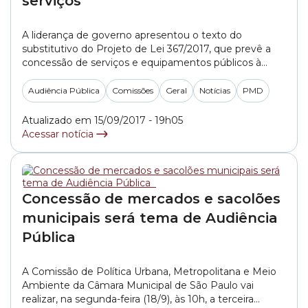
serviços
A liderança de governo apresentou o texto do
substitutivo do Projeto de Lei 367/2017, que prevê a
concessão de serviços e equipamentos públicos à
iniciativa privada. O novo texto foi elaborado após mais
de 20 Audiências Públicas realizadas pela Câmara
Audiência Pública
Comissões
Geral
Notícias
PMD
Municipal de São Paulo. A proposta será debatida
neste sábado (16/9), às 12h30, em Audiência... »
Atualizado em 15/09/2017 - 19h05
Acessar notícia
Concessão de mercados e sacolões
municipais será tema de Audiência
Pública
A Comissão de Política Urbana, Metropolitana e Meio
Ambiente da Câmara Municipal de São Paulo vai
realizar, na segunda-feira (18/9), às 10h, a terceira