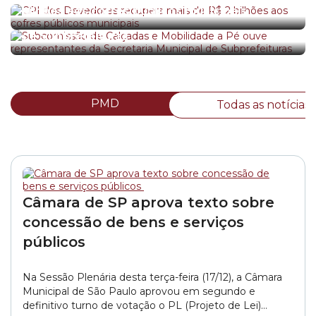
Subcomissão de Calçadas e Mobilidade a Pé
bilhões aos cofres públicos municipais
ouve representantes da Secretaria Municipal
de Subprefeituras
PMD
Todas as notícias
Câmara de SP aprova texto sobre
concessão de bens e serviços
públicos
Na Sessão Plenária desta terça-feira (17/12), a Câmara
Municipal de São Paulo aprovou em segundo e
definitivo turno de votação o PL (Projeto de Lei)