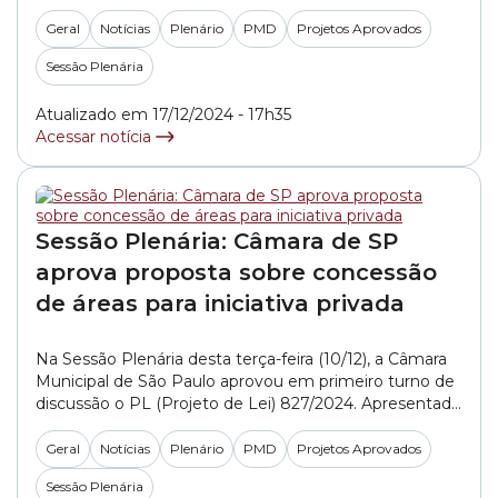
827/2024. Protocolada na Casa pela Prefeitura, a
matéria define novos critérios do PMD (Plano
Geral
Notícias
Plenário
PMD
Projetos Aprovados
Municipal de Desestatização). O texto orienta as regras
Sessão Plenária
para as concessões de bens e serviços públicos.... »
Atualizado em 17/12/2024 - 17h35
Acessar notícia
Sessão Plenária: Câmara de SP
aprova proposta sobre concessão
de áreas para iniciativa privada
Na Sessão Plenária desta terça-feira (10/12), a Câmara
Municipal de São Paulo aprovou em primeiro turno de
discussão o PL (Projeto de Lei) 827/2024. Apresentada
na Casa pela Prefeitura, a matéria trata do PMD (Plano
Municipal de Desestatização). O texto tem o objetivo
Geral
Notícias
Plenário
PMD
Projetos Aprovados
de disciplinar, por exemplo, as concessões de bens
Sessão Plenária
públicos. A proposta recebeu... »