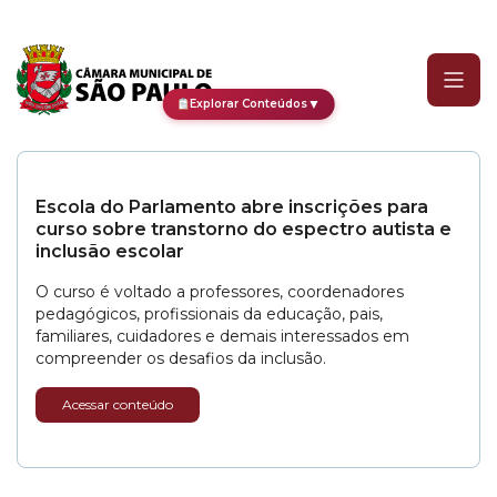
Categoria:
PMD
▼
Explorar Conteúdos
Escola do Parlamento abre inscrições para
curso sobre transtorno do espectro autista e
inclusão escolar
O curso é voltado a professores, coordenadores
pedagógicos, profissionais da educação, pais,
familiares, cuidadores e demais interessados em
compreender os desafios da inclusão.
Acessar conteúdo
CPI dos Devedores recupera mais de R$ 2