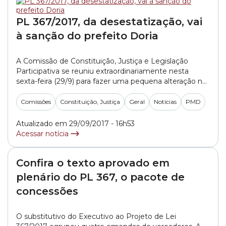
PL 367/2017, da desestatização, vai
à sanção do prefeito Doria
A Comissão de Constituição, Justiça e Legislação
Participativa se reuniu extraordinariamente nesta
sexta-feira (29/9) para fazer uma pequena alteração no
texto do PL 367/2017, que foi aprovado pela Câmara
Municipal de São Paulo em Plenário. Esse Projeto
Comissões
Constituição, Justiça
Geral
Notícias
PMD
disciplina as concessões e permissões de serviços,
obras e bens públicos que serão realizadas no Plano
Atualizado em 29/09/2017 - 16h53
Municipal de... »
Acessar notícia
Confira o texto aprovado em
plenário do PL 367, o pacote de
concessões
O substitutivo do Executivo ao Projeto de Lei