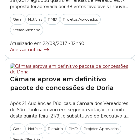
367/2017 agrupou quatro emendas de vereadores. A
proposta foi aprovada por 38 votos favoráveis (houve
13 contrários) na noite desta quinta-feira (21/09) em
Sessão que durou quase nove horas. O PL aprovado
Geral
Notícias
PMD
Projetos Aprovados
excluiu 12 mercados municipais e 16 sacolões –
Sessão Plenária
previstos no texto original –, mas manteve o complexo
Cantareira, que inclui o... »
Atualizado em 22/09/2017 - 12h40
Acessar notícia
Câmara aprova em definitivo
pacote de concessões de Doria
Após 21 Audiências Públicas, a Câmara dos Vereadores
de São Paulo aprovou em segunda votação, na noite
desta quinta-feira (21/9), o substitutivo do Executivo ao
Projeto de Lei (PL) 367/2017. A proposta aprovada
durante Sessão Plenária autoriza a Prefeitura a
Geral
Notícias
Plenário
PMD
Projetos Aprovados
conceder uma série de bens e serviços públicos.
Sessão Plenária