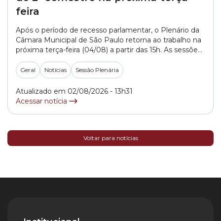
feira
Após o período de recesso parlamentar, o Plenário da
Câmara Municipal de São Paulo retorna ao trabalho na
próxima terça-feira (04/08) a partir das 15h. As sessões
plenárias reúnem os vereadores da Casa para discutir e
votar projetos, bem como para debater temas que
Geral
Notícias
Sessão Plenária
impactam a vida da população da capital paulista. A
Câmara Municipal... »
Atualizado em 02/08/2026 - 13h31
Acessar notícia
Voltar para notícias