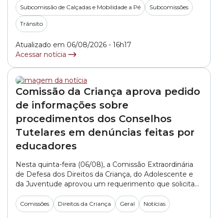
representantes da SMSUB (Secretaria Municipal das
Subcomissão de Calçadas e Mobilidade a Pé
Subcomissões
Subprefeituras). A pasta foi representada pelo
engenheiro Alexandre Martini e pelo arquiteto Rodolfo
Trânsito
Rodrigo do... »
Atualizado em 06/08/2026 - 16h17
Acessar notícia
Comissão da Criança aprova pedido
de informações sobre
procedimentos dos Conselhos
Tutelares em denúncias feitas por
educadores
Nesta quinta-feira (06/08), a Comissão Extraordinária
de Defesa dos Direitos da Criança, do Adolescente e
da Juventude aprovou um requerimento que solicita
informações aos Conselhos Tutelares da cidade de São
Paulo sobre como são realizados os atendimentos e
Comissões
Direitos da Criança
Geral
Notícias
os encaminhamentos de denúncias feitas por