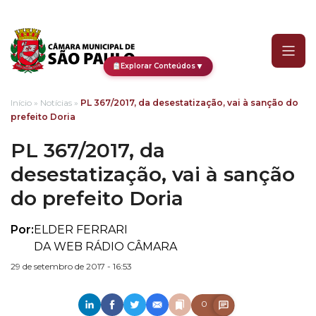
PL 367/2017, da desestati
▼
Explorar Conteúdos
Início
»
Notícias
»
PL 367/2017, da desestatização, vai à sanção do
prefeito Doria
PL 367/2017, da
desestatização, vai à sanção
do prefeito Doria
Por:
ELDER FERRARI
DA WEB RÁDIO CÂMARA
29 de setembro de 2017 - 16:53
0