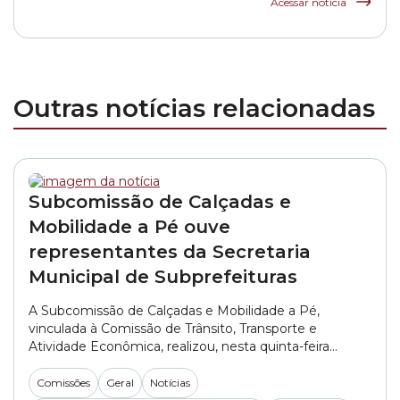
Acessar notícia
Outras notícias relacionadas
Subcomissão de Calçadas e
Mobilidade a Pé ouve
representantes da Secretaria
Municipal de Subprefeituras
A Subcomissão de Calçadas e Mobilidade a Pé,
vinculada à Comissão de Trânsito, Transporte e
Atividade Econômica, realizou, nesta quinta-feira
(06/08), a primeira reunião do segundo semestre de
2026. No encontro, os vereadores ouviram
Comissões
Geral
Notícias