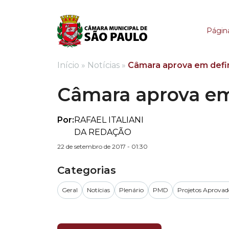
Câmara aprova em def
Página
Início
»
Notícias
»
Câmara aprova em defin
Câmara aprova em 
Por:
RAFAEL ITALIANI
DA REDAÇÃO
22 de setembro de 2017 - 01:30
Categorias
Geral
Notícias
Plenário
PMD
Projetos Aprovad