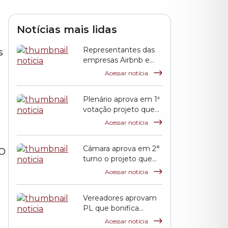
Notícias mais lidas
Representantes das
s
empresas Airbnb e
QuintoAndar prestam
Acessar notícia
esclarecimentos à
CPI HIS
Plenário aprova em 1ª
votação projeto que
propõe reajuste
Acessar notícia
salarial dos servidores
municipais
Câmara aprova em 2°
 O
turno o projeto que
reajusta o salário dos
Acessar notícia
servidores públicos
municipais
Vereadores aprovam
PL que bonifica
funcionários das
Acessar notícia