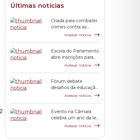
Últimas notícias
Criada para combater
crimes contra as
mulheres, Lei Maria
Acessar notícia
da Penha completa
duas décadas
Escola do Parlamento
abre inscrições para
curso sobre
Acessar notícia
transtorno do
,
espectro autista e
Fórum debate
inclusão escolar
desafios da educação
pública em São Paulo
Acessar notícia
2
Evento na Câmara
celebra um ano da lei
m
que criou o Festival
Acessar notícia
de Cinema Coreano
em São Paulo