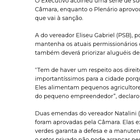
O Executivo acolheu uma série de sug
Câmara, enquanto o Plenário aprovo
que vai à sanção.
A do vereador Eliseu Gabriel (PSB), 
mantenha os atuais permissionários 
também deverá priorizar aluguéis de
“Tem de haver um respeito aos direit
importantíssimos para a cidade porqu
Eles alimentam pequenos agriculto
do pequeno empreendedor”, declaro
Duas emendas do vereador Natalini 
foram aprovadas pela Câmara. Elas e
verdes garanta a defesa e a manutenç
o setor privado não pode arrancar n