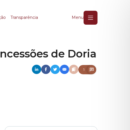
cessões de Doria
ção
Transparência
Menu
ncessões de Doria
1