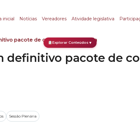
initivo pacote de con
 inicial
Notícias
Vereadores
Atividade legislativa
Participa
itivo pacote de concessões de Doria
Explorar Conteúdos
▼
definitivo pacote de co
os
Sessão Plenária