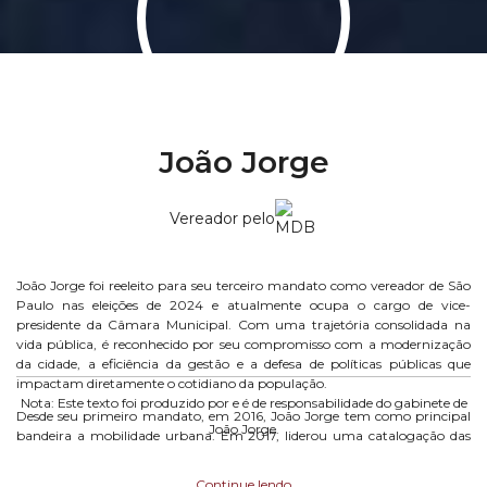
João Jorge
Vereador pelo
João Jorge foi reeleito para seu terceiro mandato como vereador de São
Paulo nas eleições de 2024 e atualmente ocupa o cargo de vice-
presidente da Câmara Municipal. Com uma trajetória consolidada na
vida pública, é reconhecido por seu compromisso com a modernização
da cidade, a eficiência da gestão e a defesa de políticas públicas que
impactam diretamente o cotidiano da população.
Nota: Este texto foi produzido por e é de responsabilidade do gabinete de
Desde seu primeiro mandato, em 2016, João Jorge tem como principal
João Jorge.
bandeira a mobilidade urbana. Em 2017, liderou uma catalogação das
vias com maior necessidade de recapeamento, ação que orientou as
prioridades do Programa Asfalto Novo, contribuindo significativamente
Continue lendo