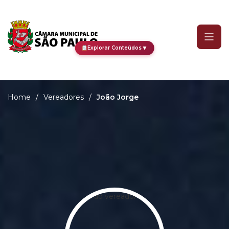
João Jorge
▼
Explorar Conteúdos
Home
/
Vereadores
/
João Jorge