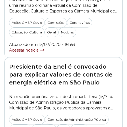
uma reunião ordinária virtual da Comissão de
Educação, Cultura e Esportes da Câmara Municipal de
São Paulo. Os trabalhos foram comandados pelo
presidente da Comissão, o vereador Eliseu Gabriel
Ações CMSP Covid
Comissões
Coronavírus
(PSB), que solicitou a realização de outros debates
Educação, Cultura
Geral
Notícias
sobre o retorno às aulas em São Paulo. Para a... »
Atualizado em 15/07/2020 - 16h53
Acessar notícia
Presidente da Enel é convocado
para explicar valores de contas de
energia elétrica em São Paulo
Na reunião ordinária virtual desta quarta-feira (15/7) da
Comissão de Administração Pública da Câmara
Municipal de São Paulo, os vereadores aprovaram a
convocação, para o próximo dia 22 de julho, do
presidente da empresa concessionária de distribuição
Ações CMSP Covid
Comissão de Administração Pública
de energia elétrica Enel Distribuição São Paulo, Max