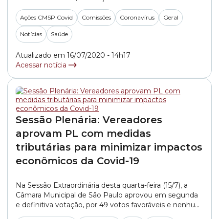
SAMU (Serviço de Atendimento Móvel de Urgência)
no enfrentamento à Covid-19, já que também são
Ações CMSP Covid
Comissões
Coronavírus
Geral
profissionais que estão expostos ao contágio pelo
Notícias
Saúde
coronavírus nos atendimentos médicos que realizam.
Presente à audiência, a representante do... »
Atualizado em 16/07/2020 - 14h17
Acessar notícia
Sessão Plenária: Vereadores
aprovam PL com medidas
tributárias para minimizar impactos
econômicos da Covid-19
Na Sessão Extraordinária desta quarta-feira (15/7), a
Câmara Municipal de São Paulo aprovou em segunda
e definitiva votação, por 49 votos favoráveis e nenhum
contrário, o Substitutivo apresentado pela Comissão de