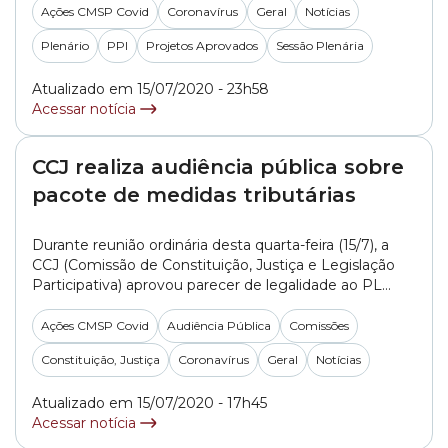
Finanças e Orçamento ao PL (Projeto de Lei)
Ações CMSP Covid
Coronavírus
Geral
Notícias
630/2017, do Executivo. A proposta, que agora segue
Plenário
PPI
Projetos Aprovados
Sessão Plenária
para sanção do prefeito Bruno Covas (PSDB), prevê... »
Atualizado em 15/07/2020 - 23h58
Acessar notícia
CCJ realiza audiência pública sobre
pacote de medidas tributárias
Durante reunião ordinária desta quarta-feira (15/7), a
CCJ (Comissão de Constituição, Justiça e Legislação
Participativa) aprovou parecer de legalidade ao PL
(Projeto de Lei) 241/2020, de autoria da vereadora
Janaína Lima (NOVO), que trata do fornecimento de
Ações CMSP Covid
Audiência Pública
Comissões
uniformes e materiais escolares da rede municipal de
Constituição, Justiça
Coronavírus
Geral
Notícias
ensino. O relatório opinando pela legalidade foi
elaborado pelo vereador... »
Atualizado em 15/07/2020 - 17h45
Acessar notícia