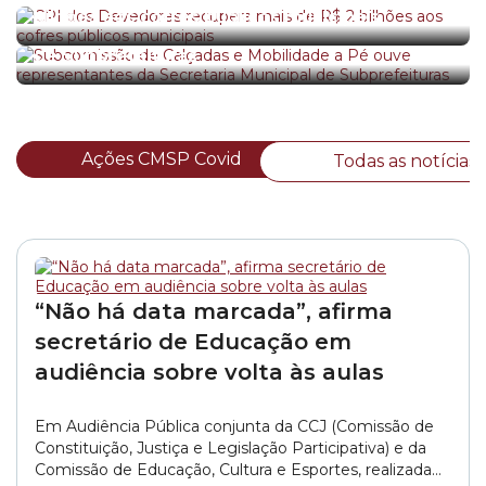
Subcomissão de Calçadas e Mobilidade a Pé
bilhões aos cofres públicos municipais
ouve representantes da Secretaria Municipal
de Subprefeituras
Ações CMSP Covid
Todas as notícias
“Não há data marcada”, afirma
secretário de Educação em
audiência sobre volta às aulas
Em Audiência Pública conjunta da CCJ (Comissão de
Constituição, Justiça e Legislação Participativa) e da
Comissão de Educação, Cultura e Esportes, realizada