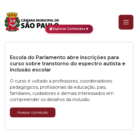
Categoria:
Ações CMSP C
▼
Explorar Conteúdos
Escola do Parlamento abre inscrições para
curso sobre transtorno do espectro autista e
inclusão escolar
O curso é voltado a professores, coordenadores
pedagógicos, profissionais da educação, pais,
familiares, cuidadores e demais interessados em
compreender os desafios da inclusão.
Acessar conteúdo
CPI dos Devedores recupera mais de R$ 2