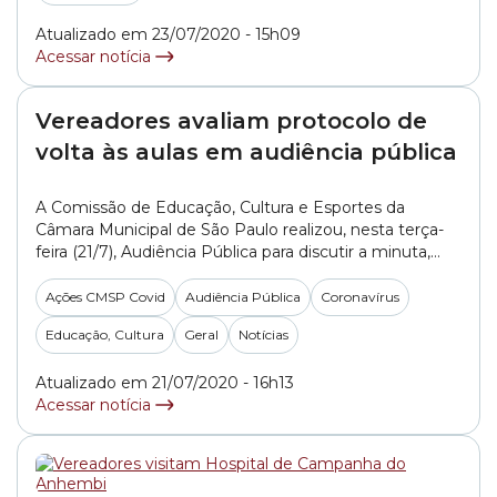
dos recursos... »
Atualizado em 23/07/2020 - 15h09
Acessar notícia
Vereadores avaliam protocolo de
volta às aulas em audiência pública
A Comissão de Educação, Cultura e Esportes da
Câmara Municipal de São Paulo realizou, nesta terça-
feira (21/7), Audiência Pública para discutir a minuta,
divulgada pela Prefeitura, com os protocolos a serem
adotados pelas escolas do município para a retomada
Ações CMSP Covid
Audiência Pública
Coronavírus
gradual das atividades escolares na capital. A audiência
Educação, Cultura
Geral
Notícias
desta terça-feira também atendeu a uma demanda
do... »
Atualizado em 21/07/2020 - 16h13
Acessar notícia