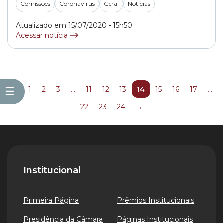
Comissões
Coronavírus
Geral
Notícias
Xavier Lins. Um requerimento de autoria do presidente
da Comissão,... »
Atualizado em 15/07/2020 - 15h50
Acessar notícia
☰
←
1
2
3
…
11
12
13
14
15
16
17
…
22
23
24
→
Institucional
Primeira Página
Prêmios Institucionais
Presidência da Câmara
Páginas Institucionais