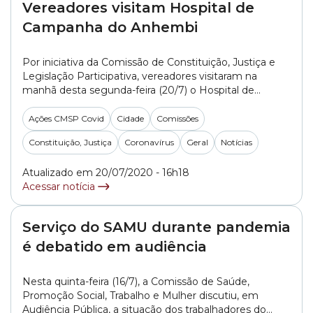
Vereadores visitam Hospital de
Campanha do Anhembi
Por iniciativa da Comissão de Constituição, Justiça e
Legislação Participativa, vereadores visitaram na
manhã desta segunda-feira (20/7) o Hospital de
Campanha do Anhembi, criado para atender pacientes
da Covid-19. Foram ao local os vereadores Reis (PT),
Ações CMSP Covid
Cidade
Comissões
Caio Miranda Carneiro (DEM), George Hato (MDB),
Constituição, Justiça
Coronavírus
Geral
Notícias
Prof. Claudio Fonseca (CIDADANIA) e Rinaldi Digilio
(PSL), integrantes da CCJ, além... »
Atualizado em 20/07/2020 - 16h18
Acessar notícia
Serviço do SAMU durante pandemia
é debatido em audiência
Nesta quinta-feira (16/7), a Comissão de Saúde,
Promoção Social, Trabalho e Mulher discutiu, em
Audiência Pública, a situação dos trabalhadores do