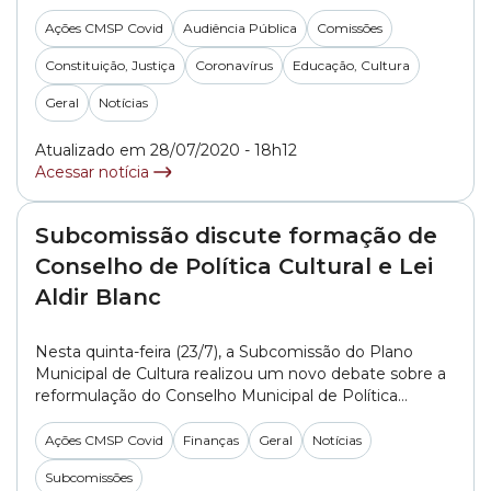
nesta terça-feira (28/7), foram discutidas novamente a
volta às aulas presenciais no município e as medidas
Ações CMSP Covid
Audiência Pública
Comissões
pedagógicas e sanitárias para garantir esse retorno. A
Constituição, Justiça
Coronavírus
Educação, Cultura
proposta está prevista no no PL (Projeto de Lei)... »
Geral
Notícias
Atualizado em 28/07/2020 - 18h12
Acessar notícia
Subcomissão discute formação de
Conselho de Política Cultural e Lei
Aldir Blanc
Nesta quinta-feira (23/7), a Subcomissão do Plano
Municipal de Cultura realizou um novo debate sobre a
reformulação do Conselho Municipal de Política
Cultural, uma proposta que vem sendo construída
entre vereadores, ativistas e representantes de
Ações CMSP Covid
Finanças
Geral
Notícias
movimentos do setor, além de uma discussão sobre
Subcomissões
as ações que o município deve tomar com a liberação