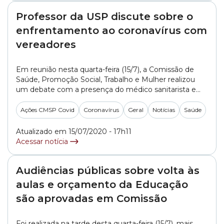
Professor da USP discute sobre o
enfrentamento ao coronavírus com
vereadores
Em reunião nesta quarta-feira (15/7), a Comissão de
Saúde, Promoção Social, Trabalho e Mulher realizou
um debate com a presença do médico sanitarista e
professor da Faculdade de Saúde Pública da USP
(Universidade de São Paulo), Gonzalo Vecina Neto,
Ações CMSP Covid
Coronavírus
Geral
Notícias
Saúde
sobre a evolução do coronavírus no Brasil e as medidas
de enfrentamento à doença tomadas até... »
Atualizado em 15/07/2020 - 17h11
Acessar notícia
Audiências públicas sobre volta às
aulas e orçamento da Educação
são aprovadas em Comissão
Foi realizada na tarde desta quarta-feira (15/7), mais