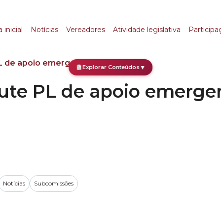
PL de apoio emergenc
 inicial
Notícias
Vereadores
Atividade legislativa
Participa
 de apoio emergencial à Cultura
Explorar Conteúdos
▼
ute PL de apoio emergen
Notícias
Subcomissões