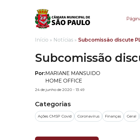
Subcomissão discute 
Página
Início
»
Notícias
»
Subcomissão discute PL
Subcomissão disc
Por:
MARIANE MANSUIDO
HOME OFFICE
24 de junho de 2020 - 13:49
Categorias
Ações CMSP Covid
Coronavírus
Finanças
Geral