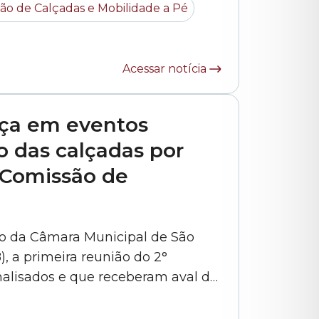
ão de Calçadas e Mobilidade a Pé
engenheiro Alexandre Martini e pelo arquiteto Rodolfo Rodrigo do... »
Acessar notícia
nça em eventos
o das calçadas por
 Comissão de
o da Câmara Municipal de São
8), a primeira reunião do 2°
nalisados e que receberam aval do
o de Lei) PL 455/2021, de autoria
do vereador Sidney Cruz (MDB), que pretende garantir o uso... »