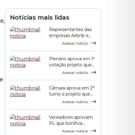
Notícias mais lidas
e,
Representantes das
empresas Airbnb e
QuintoAndar prestam
Acessar notícia
esclarecimentos à
CPI HIS
Plenário aprova em 1ª
votação projeto que
propõe reajuste
Acessar notícia
salarial dos servidores
se
municipais
Câmara aprova em 2°
turno o projeto que
reajusta o salário dos
Acessar notícia
servidores públicos
municipais
Vereadores aprovam
o
PL que bonifica
funcionários das
Acessar notícia