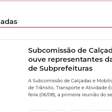
nadas
Subcomissão de Calçad
ouve representantes da
de Subprefeituras
A Subcomissão de Calçadas e Mobili
de Trânsito, Transporte e Atividade E
feira (06/08), a primeira reunião do
encontro, os vereadores ouviram rep
Municipal das Subprefeituras). A past