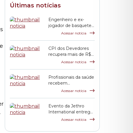
Últimas notícias
Engenheiro e ex-
jogador de basquete,
es
Jack Terpins recebe a
Acessar notícia
Salva de Prata da
Câmara Municipal
de
CPI dos Devedores
recupera mais de R$ 2
bilhões aos cofres
Acessar notícia
públicos municipais
Profissionais da saúde
recebem
homenagem na
Acessar notícia
Câmara
er
Evento da Jethro
.
International entrega
Prêmio Martin Luther
Acessar notícia
King Jr. na Câmara