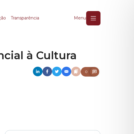
ial à Cultura
ção
Transparência
Menu
cial à Cultura
0