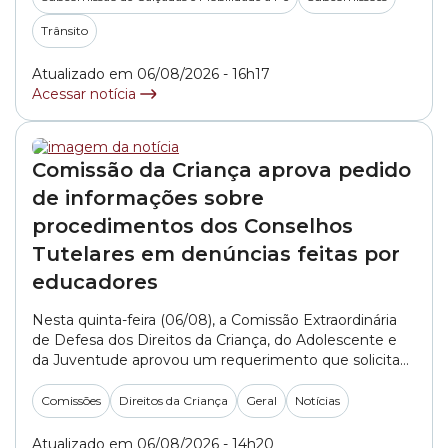
Subprefeituras). A pasta foi representada pelo
engenheiro Alexandre Martini e pelo arquiteto Rodolfo
Trânsito
Rodrigo do... »
Atualizado em 06/08/2026 - 16h17
Acessar notícia
Comissão da Criança aprova pedido
de informações sobre
procedimentos dos Conselhos
Tutelares em denúncias feitas por
educadores
Nesta quinta-feira (06/08), a Comissão Extraordinária
de Defesa dos Direitos da Criança, do Adolescente e
da Juventude aprovou um requerimento que solicita
informações aos Conselhos Tutelares da cidade de São
Paulo sobre como são realizados os atendimentos e
Comissões
Direitos da Criança
Geral
Notícias
os encaminhamentos de denúncias feitas por
profissionais da educação. O documento, apresentado
Atualizado em 06/08/2026 - 14h20