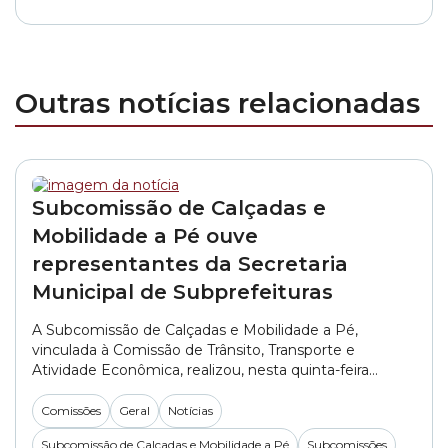
Outras notícias relacionadas
Subcomissão de Calçadas e
Mobilidade a Pé ouve
representantes da Secretaria
Municipal de Subprefeituras
A Subcomissão de Calçadas e Mobilidade a Pé,
vinculada à Comissão de Trânsito, Transporte e
Atividade Econômica, realizou, nesta quinta-feira
(06/08), a primeira reunião do segundo semestre de
2026. No encontro, os vereadores ouviram
Comissões
Geral
Notícias
representantes da SMSUB (Secretaria Municipal das
Subcomissão de Calçadas e Mobilidade a Pé
Subcomissões