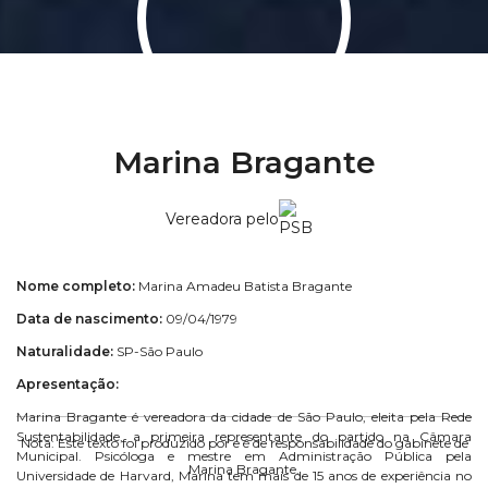
Marina Bragante
Vereadora pelo
Nome completo:
Marina Amadeu Batista Bragante
Data de nascimento:
09/04/1979
Naturalidade:
SP-São Paulo
Apresentação:
Marina Bragante é vereadora da cidade de São Paulo, eleita pela Rede
Sustentabilidade, a primeira representante do partido na Câmara
Nota: Este texto foi produzido por e é de responsabilidade do gabinete de
Municipal. Psicóloga e mestre em Administração Pública pela
Marina Bragante.
Universidade de Harvard, Marina tem mais de 15 anos de experiência no