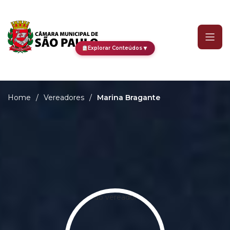
Marina Bragante
▼
Explorar Conteúdos
Home
/
Vereadores
/
Marina Bragante