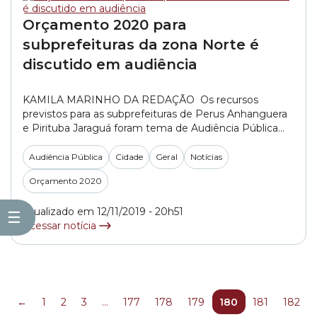
Orçamento 2020 para
subprefeituras da zona Norte é
discutido em audiência
KAMILA MARINHO DA REDAÇÃO Os recursos
previstos para as subprefeituras de Perus Anhanguera
e Pirituba Jaraguá foram tema de Audiência Pública
promovida pela Comissão de Finanças e Orçamento,
para discutir o Orçamento 2020 do município de São
Audiência Pública
Cidade
Geral
Notícias
Paulo para a zona Norte. O encontro ocorreu na
Orçamento 2020
Distrital Noroeste da Associação Comercial de São
Paulo, localizada... »
Atualizado em 12/11/2019 - 20h51
☰
Acessar notícia
←
1
2
3
…
177
178
179
180
181
182