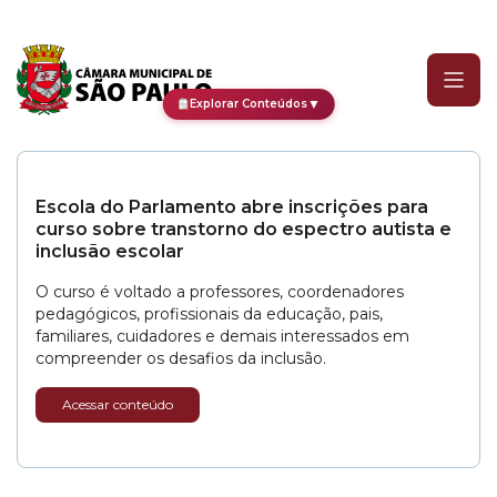
Categoria:
Audiência Púb
▼
Explorar Conteúdos
Escola do Parlamento abre inscrições para
curso sobre transtorno do espectro autista e
inclusão escolar
O curso é voltado a professores, coordenadores
pedagógicos, profissionais da educação, pais,
familiares, cuidadores e demais interessados em
compreender os desafios da inclusão.
Acessar conteúdo
CPI dos Devedores recupera mais de R$ 2