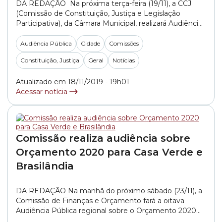
DA REDAÇÃO Na próxima terça-feira (19/11), a CCJ
(Comissão de Constituição, Justiça e Legislação
Participativa), da Câmara Municipal, realizará Audiência
Pública para debater o PL (Projeto de Lei) 240/2018,
do vereador Rinaldi Digilio (REPUBLICANOS). O
Audiência Pública
Cidade
Comissões
projeto sugere a criação do Programa Educação
Constituição, Justiça
Geral
Notícias
Infantil para Todos, que pretende oferecer vagas em
creches na rede particular de... »
Atualizado em 18/11/2019 - 19h01
Acessar notícia
Comissão realiza audiência sobre
Orçamento 2020 para Casa Verde e
Brasilândia
DA REDAÇÃO Na manhã do próximo sábado (23/11), a
Comissão de Finanças e Orçamento fará a oitava
Audiência Pública regional sobre o Orçamento 2020
da cidade. Desta vez, serão discutidos os valores