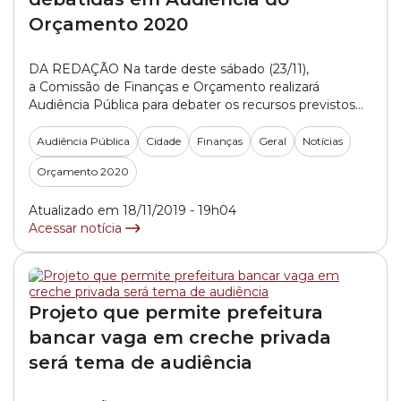
Orçamento 2020
DA REDAÇÃO Na tarde deste sábado (23/11),
a Comissão de Finanças e Orçamento realizará
Audiência Pública para debater os recursos previstos
para as subprefeituras de Vila Prudente, Aricanduva e
Mooca, na zona Leste. Será debatida a proposta de
Audiência Pública
Cidade
Finanças
Geral
Notícias
orçamento municipal para 2020, a LOA (Lei
Orçamento 2020
Orçamentária Anual). A Comissão de Finanças e
Orçamento pretende ouvir moradores das... »
Atualizado em 18/11/2019 - 19h04
Acessar notícia
Projeto que permite prefeitura
bancar vaga em creche privada
será tema de audiência