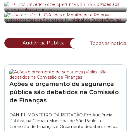
Subcomissão de Calçadas e Mobilidade a Pé
bilhões aos cofres públicos municipais
ouve representantes da Secretaria Municipal
de Subprefeituras
Audiência Pública
Todas as notícias
Ações e orçamento de segurança
pública são debatidos na Comissão
de Finanças
DANIEL MONTEIRO DA REDAÇÃO Em Audiência
Pública, na Câmara Municipal de São Paulo, a
Comissão de Finanças e Orçamento debateu, nesta