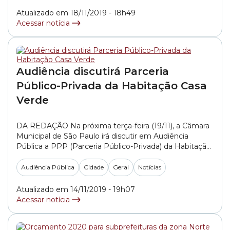
Atualizado em 18/11/2019 - 18h49
Acessar notícia
Audiência discutirá Parceria
Público-Privada da Habitação Casa
Verde
DA REDAÇÃO Na próxima terça-feira (19/11), a Câmara
Municipal de São Paulo irá discutir em Audiência
Pública a PPP (Parceria Público-Privada) da Habitação
Casa Verde – Córrego do Bispo. O debate será
promovido pela Comissão de Política Urbana,
Audiência Pública
Cidade
Geral
Notícias
Metropolitana e Meio Ambiente. O requerimento da
Audiência Pública foi feito pelo vereador José Police
Atualizado em 14/11/2019 - 19h07
Neto (PSD).... »
Acessar notícia