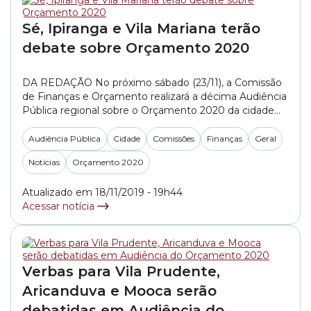
Sé, Ipiranga e Vila Mariana terão
debate sobre Orçamento 2020
DA REDAÇÃO No próximo sábado (23/11), a Comissão
de Finanças e Orçamento realizará a décima Audiência
Pública regional sobre o Orçamento 2020 da cidade
de São Paulo. No evento, serão apresentados e
discutidos os recursos previstos para as subprefeituras
Audiência Pública
Cidade
Comissões
Finanças
Geral
Sé, Ipiranga e Vila Mariana. O PL (Projeto de Lei)
Notícias
Orçamento 2020
647/2019, de autoria do Executivo, estima as receitas...
»
Atualizado em 18/11/2019 - 19h44
Acessar notícia
Verbas para Vila Prudente,
Aricanduva e Mooca serão
debatidas em Audiência do