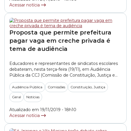
Acessar notícia
Proposta que permite prefeitura
pagar vaga em creche privada é
tema de audiência
Educadores e representantes de sindicatos escolares
debateram, nesta terça-feira (19/11), em Audiência
Pública da CCJ (Comissão de Constituição, Justiça e
Legislação Participativa), o PL (Projeto de Lei)
240/2018, do vereador Rinaldi Digilio
Audiência Pública
Comissões
Constituição, Justiça
(REPUBLICANOS), que propõe a criação do Programa
Geral
Notícias
Educação Infantil para Todos. O projeto autoriza a
realização de parceria público-privada entre a
Atualizado em 19/11/2019 - 18h10
Prefeitura de... »
Acessar notícia