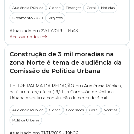
sexta-feira (22/11), os recursos financeiros e as ações
previstas no orçamento de 2020 da Secretaria
Audiência Pública
Cidade
Finanças
Geral
Notícias
Municipal de Segurança Urbana. De acordo com a
Orçamento 2020
Projetos
proposta orçamentária do PL (Projeto de Lei)
647/2019, do Executivo, em... »
Atualizado em 22/11/2019 - 16h43
Acessar notícia
Construção de 3 mil moradias na
zona Norte é tema de audiência da
Comissão de Política Urbana
FELIPE PALMA DA REDAÇÃO Em Audiência Pública,
na última terça-feira (19/11), a Comissão de Política
Urbana discutiu a construção de cerca de 3 mil
moradias na região do Córrego do Bispo, na zona
Norte da cidade de São Paulo. A iniciativa é parte da
Audiência Pública
Cidade
Comissões
Geral
Notícias
PPP da Habitação Casa Verde. Reivindicando vagas
Política Urbana
para moradias, moradores da... »
Atualizado em 21/11/2019 - 19h06