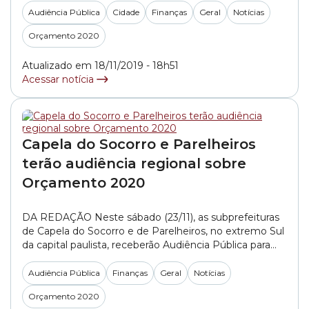
orçados para a Subprefeitura da Casa Verde
Audiência Pública
Cidade
Finanças
Geral
Notícias
Cachoeirinha e para a Subprefeitura da Freguesia
Orçamento 2020
Brasilândia, ambas na zona Norte. A Comissão de
Finanças... »
Atualizado em 18/11/2019 - 18h51
Acessar notícia
Capela do Socorro e Parelheiros
terão audiência regional sobre
Orçamento 2020
DA REDAÇÃO Neste sábado (23/11), as subprefeituras
de Capela do Socorro e de Parelheiros, no extremo Sul
da capital paulista, receberão Audiência Pública para
debater o orçamento de 2020 previsto para essas
regiões. O evento será realizado pela Comissão de
Audiência Pública
Finanças
Geral
Notícias
Finanças e Orçamento da Câmara Municipal de São
Orçamento 2020
Paulo. O PL (Projeto de Lei) 647/2019, de autoria... »