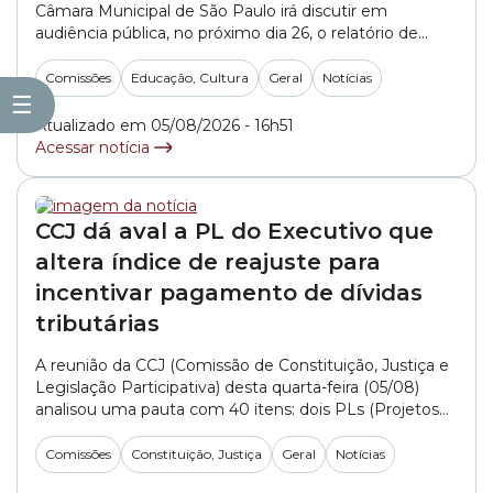
Câmara Municipal de São Paulo irá discutir em
audiência pública, no próximo dia 26, o relatório de
prestação de contas da Secretaria Municipal de
Educação referente aos meses de abril, maio e junho
Comissões
Educação, Cultura
Geral
Notícias
de 2026. O debate está agendado para às 13h30, na
☰
Sala Tiradentes – 8°... »
Atualizado em 05/08/2026 - 16h51
Acessar notícia
CCJ dá aval a PL do Executivo que
altera índice de reajuste para
incentivar pagamento de dívidas
tributárias
A reunião da CCJ (Comissão de Constituição, Justiça e
Legislação Participativa) desta quarta-feira (05/08)
analisou uma pauta com 40 itens: dois PLs (Projetos
de Lei) do Executivo, além de matérias de vereadores
sobre diferentes temas. Do total, 36 itens tiveram os
Comissões
Constituição, Justiça
Geral
Notícias
pareceres de legalidade aprovados e quatro foram