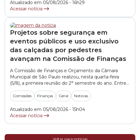
adiados a pedido dos parlamentares. Executivo
Atualizado em 05/08/2026 - 16h29
Apresentado... »
Acessar notícia
Projetos sobre segurança em
eventos públicos e uso exclusivo
das calçadas por pedestres
avançam na Comissão de Finanças
A Comissão de Finanças e Orçamento da Câmara
Municipal de São Paulo realizou, nesta quarta-feira
(5/8), a primeira reunião do 2° semestre do ano. Entre
os projetos analisados e que receberam aval do
colegiado, destaque para o PL (Projeto de Lei) PL
Comissões
Finanças
Geral
Notícias
455/2021, de autoria do vereador Sidney Cruz (MDB),
que pretende garantir o uso... »
Atualizado em 05/08/2026 - 15h04
Acessar notícia
Voltar para notícias