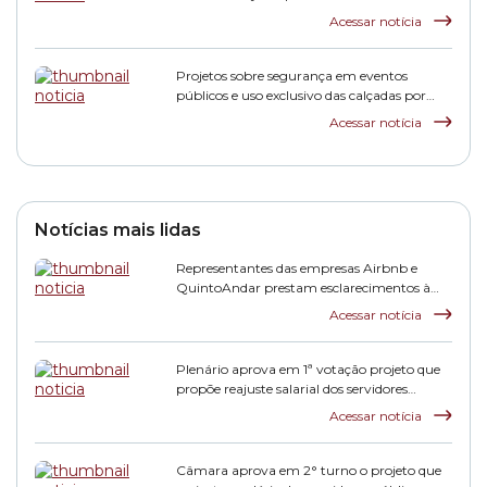
pagamento de dívidas tributárias
Acessar notícia
Projetos sobre segurança em eventos
públicos e uso exclusivo das calçadas por
pedestres avançam na Comissão de
Acessar notícia
Finanças
Notícias mais lidas
Representantes das empresas Airbnb e
QuintoAndar prestam esclarecimentos à
CPI HIS
Acessar notícia
Plenário aprova em 1ª votação projeto que
propõe reajuste salarial dos servidores
municipais
Acessar notícia
Câmara aprova em 2° turno o projeto que