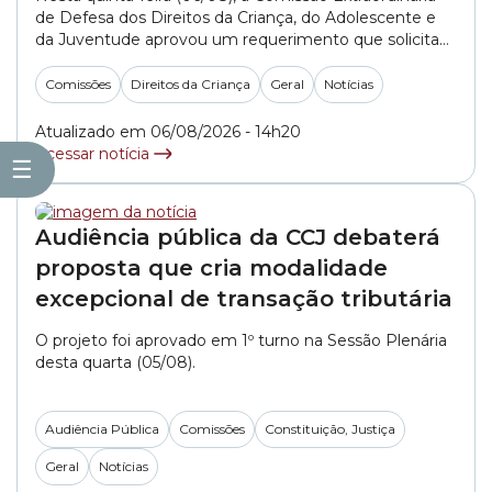
de Defesa dos Direitos da Criança, do Adolescente e
da Juventude aprovou um requerimento que solicita
informações aos Conselhos Tutelares da cidade de São
Paulo sobre como são realizados os atendimentos e
Comissões
Direitos da Criança
Geral
Notícias
os encaminhamentos de denúncias feitas por
profissionais da educação. O documento, apresentado
Atualizado em 06/08/2026 - 14h20
pelo integrante do colegiado, vereador... »
Acessar notícia
☰
Audiência pública da CCJ debaterá
proposta que cria modalidade
excepcional de transação tributária
O projeto foi aprovado em 1º turno na Sessão Plenária
desta quarta (05/08).
Audiência Pública
Comissões
Constituição, Justiça
Geral
Notícias