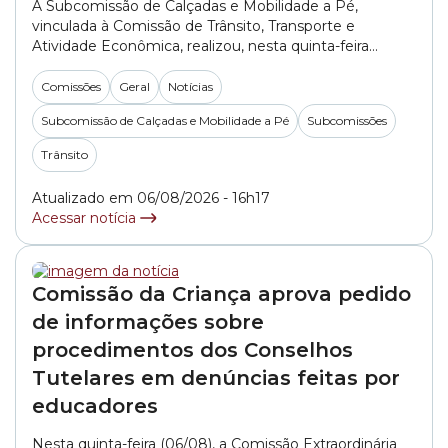
A Subcomissão de Calçadas e Mobilidade a Pé,
vinculada à Comissão de Trânsito, Transporte e
Atividade Econômica, realizou, nesta quinta-feira
(06/08), a primeira reunião do segundo semestre de
2026. No encontro, os vereadores ouviram
Comissões
Geral
Notícias
representantes da SMSUB (Secretaria Municipal das
Subcomissão de Calçadas e Mobilidade a Pé
Subcomissões
Subprefeituras). A pasta foi representada pelo
engenheiro Alexandre Martini e pelo arquiteto Rodolfo
Trânsito
Rodrigo do... »
Atualizado em 06/08/2026 - 16h17
Acessar notícia
Comissão da Criança aprova pedido
de informações sobre
procedimentos dos Conselhos
Tutelares em denúncias feitas por
educadores
Nesta quinta-feira (06/08), a Comissão Extraordinária