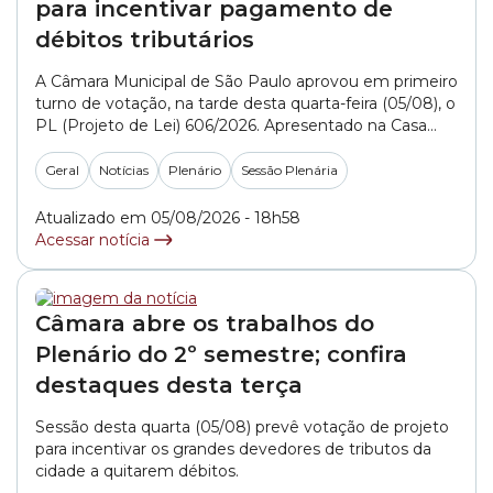
para incentivar pagamento de
débitos tributários
A Câmara Municipal de São Paulo aprovou em primeiro
turno de votação, na tarde desta quarta-feira (05/08), o
PL (Projeto de Lei) 606/2026. Apresentado na Casa
pelo governo da capital, o texto sugere medidas para
facilitar acordos para o pagamento de dívidas
Geral
Notícias
Plenário
Sessão Plenária
tributárias. Para incentivar a quitação dos débitos, a
Prefeitura propõe a Transação Tributária... »
Atualizado em 05/08/2026 - 18h58
Acessar notícia
Câmara abre os trabalhos do
Plenário do 2º semestre; confira
destaques desta terça
Sessão desta quarta (05/08) prevê votação de projeto
para incentivar os grandes devedores de tributos da
cidade a quitarem débitos.