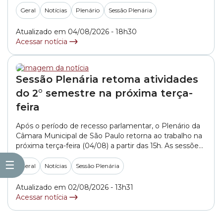
Geral
Notícias
Plenário
Sessão Plenária
Atualizado em 04/08/2026 - 18h30
Acessar notícia
Sessão Plenária retoma atividades
do 2° semestre na próxima terça-
feira
Após o período de recesso parlamentar, o Plenário da
Câmara Municipal de São Paulo retorna ao trabalho na
próxima terça-feira (04/08) a partir das 15h. As sessões
plenárias reúnem os vereadores da Casa para discutir e
☰
votar projetos, bem como para debater temas que
Geral
Notícias
Sessão Plenária
impactam a vida da população da capital paulista. A
Câmara Municipal... »
Atualizado em 02/08/2026 - 13h31
Acessar notícia