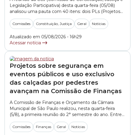
Legislação Participativa) desta quarta-feira (05/08)
analisou uma pauta com 40 itens: dois PLs (Projetos
de Lei) do Executivo, além de matérias de vereadores
sobre diferentes temas. Do total, 36 itens tiveram os
Comissões
Constituição, Justiça
Geral
Notícias
pareceres de legalidade aprovados e quatro foram
adiados a pedido dos parlamentares. Executivo
Atualizado em 05/08/2026 - 16h29
Apresentado... »
Acessar notícia
Projetos sobre segurança em
eventos públicos e uso exclusivo
das calçadas por pedestres
avançam na Comissão de Finanças
A Comissão de Finanças e Orçamento da Câmara
Municipal de São Paulo realizou, nesta quarta-feira
(5/8), a primeira reunião do 2° semestre do ano. Entre
os projetos analisados e que receberam aval do
colegiado, destaque para o PL (Projeto de Lei) PL
Comissões
Finanças
Geral
Notícias
455/2021, de autoria do vereador Sidney Cruz (MDB),