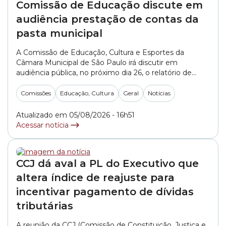
Comissão de Educação discute em
audiência prestação de contas da
pasta municipal
A Comissão de Educação, Cultura e Esportes da
Câmara Municipal de São Paulo irá discutir em
audiência pública, no próximo dia 26, o relatório de
prestação de contas da Secretaria Municipal de
Educação referente aos meses de abril, maio e junho
Comissões
Educação, Cultura
Geral
Notícias
de 2026. O debate está agendado para às 13h30, na
Sala Tiradentes – 8°... »
Atualizado em 05/08/2026 - 16h51
Acessar notícia
CCJ dá aval a PL do Executivo que
altera índice de reajuste para
incentivar pagamento de dívidas
tributárias
A reunião da CCJ (Comissão de Constituição, Justiça e