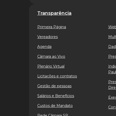
Transparência
Primeira Página
Web
Vereadores
Mult
Agenda
Dad
Câmara ao Vivo
Pre
Plenário Virtual
Indi
Paul
Licitações e contratos
Pre
Gestão de pessoas
Dire
Salários e Benefícios
Exe
Custos de Mandato
Cont
Rede Câmara SP