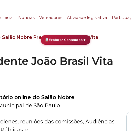
e João Brasil Vita
 inicial
Notícias
Vereadores
Atividade legislativa
Participa
»
Salão Nobre Presidente João Brasil Vita
Explorar Conteúdos
▼
ente João Brasil Vita
tório online do Salão Nobre
unicipal de São Paulo.
olenes, reuniões das comissões, Audiências
Públicas e