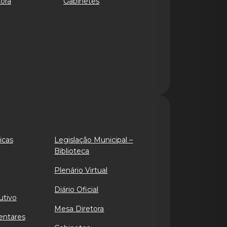
ora
Gabinetes
icas
Legislação Municipal –
Biblioteca
Plenário Virtual
Diário Oficial
utivo
Mesa Diretora
entares