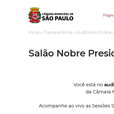
Salão Nobre President
Página
Início
»
Transparência
»
Auditórios Online
Salão Nobre Presid
Você está no
audi
da Câmara M
Acompanhe ao vivo as Sessões S