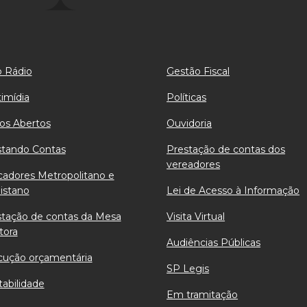
 Rádio
Gestão Fiscal
imídia
Políticas
os Abertos
Ouvidoria
stando Contas
Prestação de contas dos
vereadores
cadores Metropolitano e
istano
Lei de Acesso à Informação
stação de contas da Mesa
Visita Virtual
tora
Audiências Públicas
cução orçamentária
SP Legis
abilidade
Em tramitação