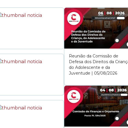
ta vereadora de São Paulo com 129.563 votos, tornand
a do Brasil para o cargo. Com um olhar atento às causas 
ombater a violência e estar na linha de frente pela d
s em situação de vulnerabilidade. Com compromisso e de
ropõe a representar as vítimas que precisam ser acolh
e merecem ser respeitadas e representadas.
Reunião da Comissão de
Defesa dos Direitos da Crianç
do Adolescente e da
Juventude | 05/08/2026