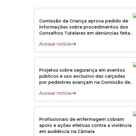
financeiro.
Em 2024, foi elei
Comissão da Criança aprova pedido de
votada da históri
informações sobre procedimentos dos
seu propósito é c
Conselhos Tutelares em denúncias feitas
mulheres e pessoa
por educadores
Ana Carolina se p
Acessar notícia
suas histórias, qu
Projetos sobre segurança em eventos
públicos e uso exclusivo das calçadas
por pedestres avançam na Comissão de
Finanças
Acessar notícia
Profissionais de enfermagem cobram
apoio e ações efetivas contra a violência
em audiência na Câmara