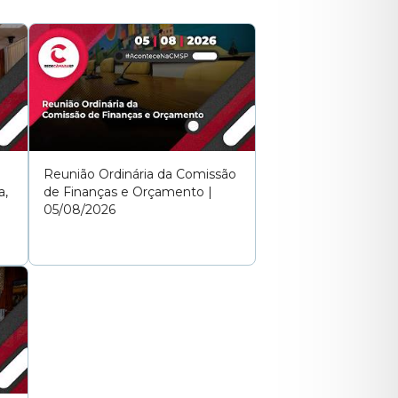
o-se a mulher mais
que mais importam,
efesa de crianças,
dicação à justiça,
idas, dando voz às
Reunião Ordinária da Comissão
a,
de Finanças e Orçamento |
05/08/2026