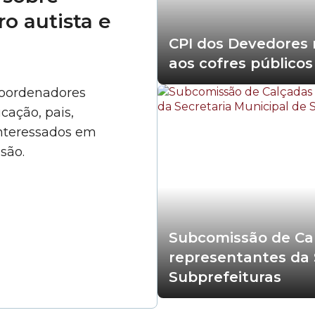
o autista e
CPI dos Devedores 
aos cofres públicos
 coordenadores
cação, pais,
interessados em
são.
Subcomissão de Cal
representantes da 
Subprefeituras