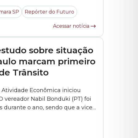
ntes conversam sobre os temas
mara SP
Repórter do Futuro
abordados em seus trabalhos e o processo de apuração e produção... »
Acessar notícia
estudo sobre situação
aulo marcam primeiro
de Trânsito
e Atividade Econômica iniciou
 vereador Nabil Bonduki (PT) foi
es durante o ano, sendo que a vice-
r Kenji Ito (PODE) – ambos foram
eleitos com seis votos. O grupo também aprovou a criação da... »