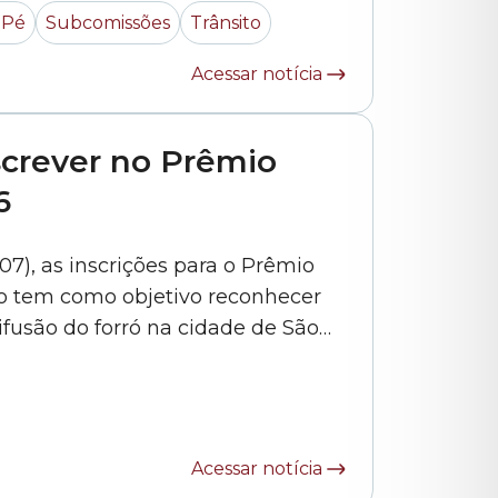
 Pé
Subcomissões
Trânsito
Acessar notícia
nscrever no Prêmio
6
07), as inscrições para o Prêmio
ão tem como objetivo reconhecer
usão do forró na cidade de São
as: dança, música, comunicação,
essoa ou entidade poderá realizar
Acessar notícia