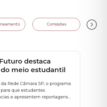
Zoneamento
Comissões
Plan
Futuro destaca
 do meio estudantil
o da Rede Câmara SP, o programa
 para que estudantes
ncias e apresentem reportagens
de formação promovidas pelo