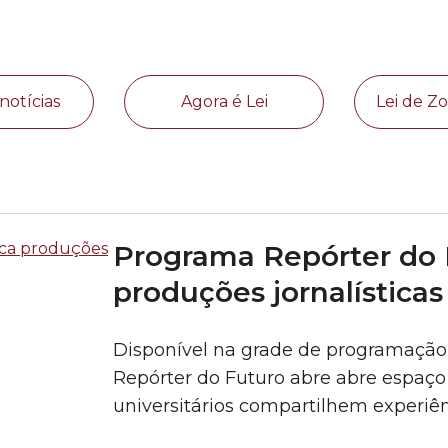
notícias
Agora é Lei
Lei de 
Programa Repórter do 
produções jornalísticas
Disponível na grade de programaçã
Repórter do Futuro abre abre espaço
universitários compartilhem experiê
produzidas a partir das atividades 