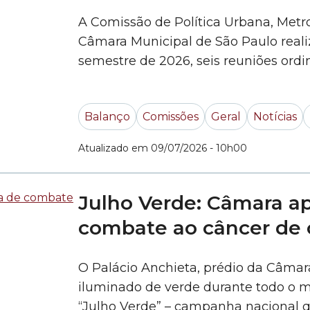
A Comissão de Política Urbana, Metr
Câmara Municipal de São Paulo reali
semestre de 2026, seis reuniões ordin
Neste período, foram 51 pareceres emi
Entre os destaques dos seis meses d
Balanço
Comissões
Geral
Notícias
projetos voltados à... »
Atualizado em 09/07/2026 - 10h00
Julho Verde: Câmara a
combate ao câncer de 
O Palácio Anchieta, prédio da Câmar
iluminado de verde durante todo o mê
“Julho Verde” – campanha nacional