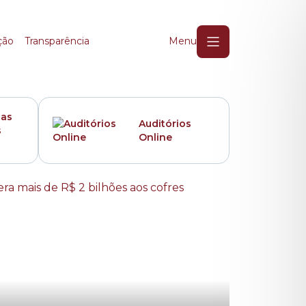
ção
Transparência
Menu
das
Auditórios
s
Online