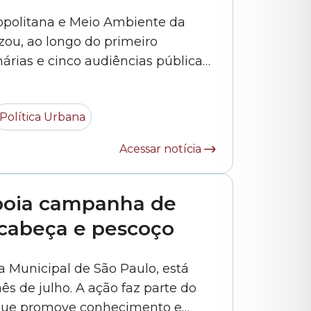
opolitana e Meio Ambiente da
zou, ao longo do primeiro
árias e cinco audiências públicas.
tidos e 55 ofícios expedidos.(*)
o ano estiveram a análise de
Política Urbana
Acessar notícia
poia campanha de
cabeça e pescoço
a Municipal de São Paulo, está
s de julho. A ação faz parte do
 que promove conhecimento e