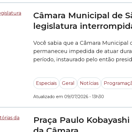
Câmara Municipal de S
legislatura interrompid
Você sabia que a Câmara Municipal d
permaneceu impedida de atuar duran
período, instaurado pelo então presi
por profundas mudanças políticas e 
os 20 vereadores eleitos em 1936 ti
Especiais
Geral
Notícias
Programaçã
Neste docume
Atualizado em 09/07/2026 - 13h30
Praça Paulo Kobayashi 
da Câmara