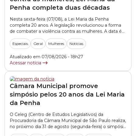
Penha completa duas décadas
Nesta sexta-feira (07/08), a Lei Maria da Penha
completa 20 anos. A legislação revolucionou a forma
de combater a violência contra as mulheres. A data é
considerada um marco histórico na forma como esses
crimes de gênero são punidos na nossa sociedade.
Especiais
Geral
Mulheres
Notícias
Assista à reportagem de Elys Marina para a Rede
Câmara SP:
Atualizado em 07/08/2026 - 18h27
Acessar notícia
Câmara Municipal promove
simpósio pelos 20 anos da Lei Maria
da Penha
O Celeg (Centro de Estudos Legislativos) da
Procuradoria da Câmara Municipal de São Paulo realiza,
no próximo dia 31 de agosto (segunda-feira) o simpósio
“Lei Maria da Penha: 20 anos de avanços, desafios e