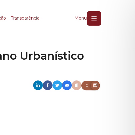
o Urbanístico Chucri 
ção
Transparência
Menu
ano Urbanístico
0