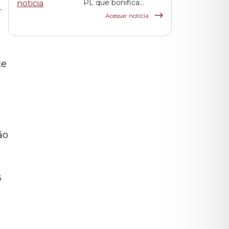
PL que bonifica
.
funcionários das
Acessar notícia
escolas indiretas e
parceiras da rede
municipal
te
ão
s