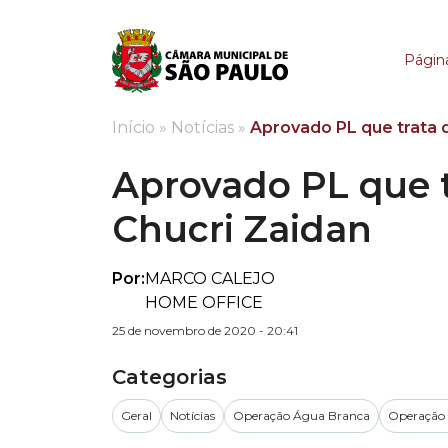
Aprovado PL que trata
Página
Início
»
Notícias
»
Aprovado PL que trata d
Aprovado PL que t
Chucri Zaidan
Por:
MARCO CALEJO
HOME OFFICE
25 de novembro de 2020 - 20:41
Categorias
Geral
Notícias
Operação Água Branca
Operação 