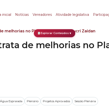
 de melhorias no Plan
 inicial
Notícias
Vereadores
Atividade legislativa
Participa
e melhorias no Plano Urbanístico Chucri Zaidan
Explorar Conteúdos
▼
rata de melhorias no Pl
Água Espraiada
Plenário
Projetos Aprovados
Sessão Plenária