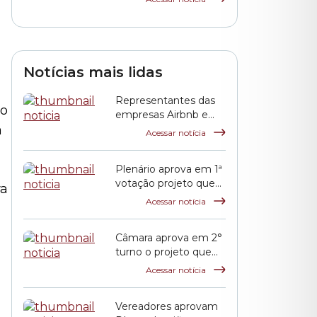
de Cinema Coreano
em São Paulo
Notícias mais lidas
Representantes das
ro
empresas Airbnb e
a
QuintoAndar prestam
Acessar notícia
esclarecimentos à
CPI HIS
Plenário aprova em 1ª
votação projeto que
ra
propõe reajuste
Acessar notícia
salarial dos servidores
municipais
Câmara aprova em 2°
turno o projeto que
reajusta o salário dos
Acessar notícia
servidores públicos
municipais
Vereadores aprovam