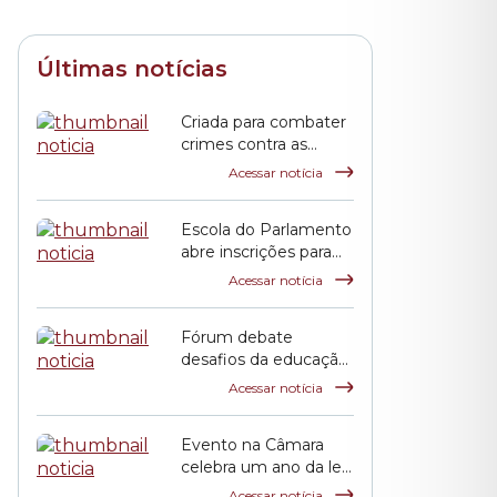
Últimas notícias
Criada para combater
crimes contra as
mulheres, Lei Maria
Acessar notícia
da Penha completa
duas décadas
Escola do Parlamento
abre inscrições para
curso sobre
Acessar notícia
transtorno do
espectro autista e
Fórum debate
inclusão escolar
desafios da educação
pública em São Paulo
Acessar notícia
Evento na Câmara
celebra um ano da lei
que criou o Festival
Acessar notícia