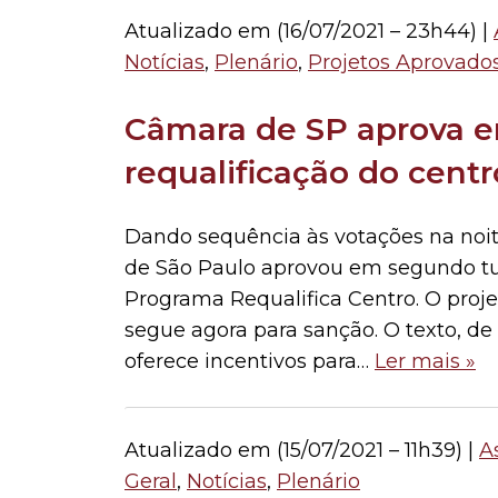
Atualizado em (
16/07/2021 – 23h44
) |
Notícias
,
Plenário
,
Projetos Aprovado
Câmara de SP aprova e
requalificação do centr
Dando sequência às votações na noite
de São Paulo aprovou em segundo tur
Programa Requalifica Centro. O projet
segue agora para sanção. O texto, de
oferece incentivos para…
Ler mais »
Atualizado em (
15/07/2021 – 11h39
) |
A
Geral
,
Notícias
,
Plenário