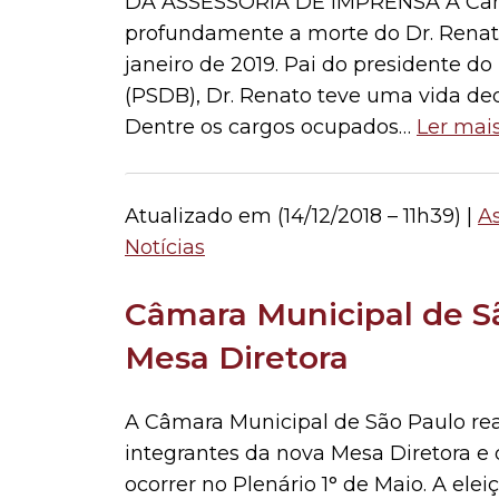
DA ASSESSORIA DE IMPRENSA A Câma
profundamente a morte do Dr. Renato
janeiro de 2019. Pai do presidente d
(PSDB), Dr. Renato teve uma vida de
Dentre os cargos ocupados…
Ler mais
Atualizado em (
14/12/2018 – 11h39
) |
A
Notícias
Câmara Municipal de Sã
Mesa Diretora
A Câmara Municipal de São Paulo real
integrantes da nova Mesa Diretora e 
ocorrer no Plenário 1° de Maio. A elei