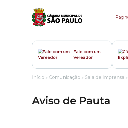
Aviso de Pauta
Página
Fale com um
Vereador
Início
»
Comunicação
»
Sala de Imprensa
Aviso de Pauta