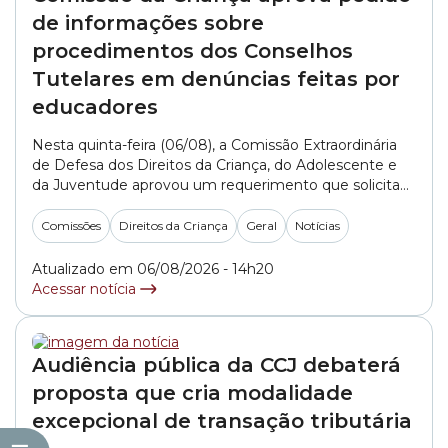
de informações sobre
procedimentos dos Conselhos
Tutelares em denúncias feitas por
educadores
Nesta quinta-feira (06/08), a Comissão Extraordinária
de Defesa dos Direitos da Criança, do Adolescente e
da Juventude aprovou um requerimento que solicita
informações aos Conselhos Tutelares da cidade de São
Paulo sobre como são realizados os atendimentos e
Comissões
Direitos da Criança
Geral
Notícias
os encaminhamentos de denúncias feitas por
profissionais da educação. O documento, apresentado
Atualizado em 06/08/2026 - 14h20
pelo integrante do colegiado, vereador... »
Acessar notícia
Audiência pública da CCJ debaterá
proposta que cria modalidade
excepcional de transação tributária