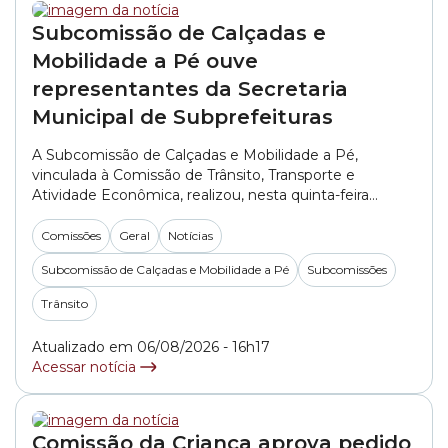
Subcomissão de Calçadas e
Mobilidade a Pé ouve
representantes da Secretaria
Municipal de Subprefeituras
A Subcomissão de Calçadas e Mobilidade a Pé,
vinculada à Comissão de Trânsito, Transporte e
Atividade Econômica, realizou, nesta quinta-feira
(06/08), a primeira reunião do segundo semestre de
2026. No encontro, os vereadores ouviram
Comissões
Geral
Notícias
representantes da SMSUB (Secretaria Municipal das
Subcomissão de Calçadas e Mobilidade a Pé
Subcomissões
Subprefeituras). A pasta foi representada pelo
engenheiro Alexandre Martini e pelo arquiteto Rodolfo
Trânsito
Rodrigo do... »
Atualizado em 06/08/2026 - 16h17
Acessar notícia
Comissão da Criança aprova pedido