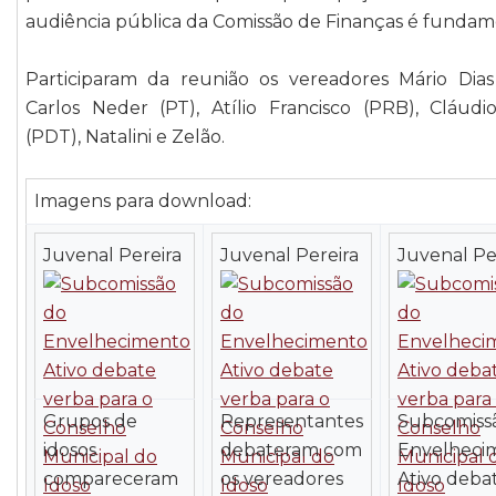
audiência pública da Comissão de Finanças é fundam
Participaram da reunião os vereadores Mário Dias
Carlos Neder (PT), Atílio Francisco (PRB), Cláudi
(PDT), Natalini e Zelão.
Imagens para download:
Juvenal Pereira
Juvenal Pereira
Juvenal Pe
Grupos de
Representantes
Subcomiss
idosos
debateram com
Envelheci
compareceram
os vereadores
Ativo deba