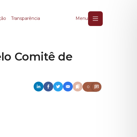
lo Comitê de Chuvas e
ção
Transparência
Menu
elo Comitê de
0