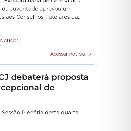
ão Extraordinária de Defesa dos
 e da Juventude aprovou um
es aos Conselhos Tutelares da
realizados os atendimentos e os
 por profissionais da educação.
Notícias
O documento, apresentado pelo integrante do colegiado, vereador... »
Acessar notícia
CJ debaterá proposta
xcepcional de
a Sessão Plenária desta quarta