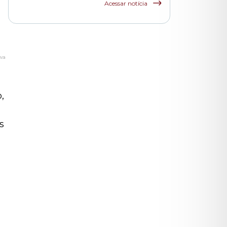
funcionários das
Acessar notícia
escolas indiretas e
parceiras da rede
municipal
zwa
,
s
s