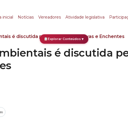
entais é discutida pe
 inicial
Notícias
Vereadores
Atividade legislativa
Participa
ntais é discutida pelo Comitê de Chuvas e Enchentes
Explorar Conteúdos
▼
ambientais é discutida p
es
as