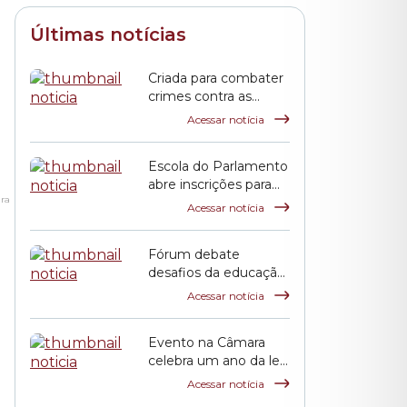
Últimas notícias
Criada para combater
crimes contra as
mulheres, Lei Maria
Acessar notícia
da Penha completa
duas décadas
Escola do Parlamento
abre inscrições para
ira
curso sobre
Acessar notícia
transtorno do
espectro autista e
Fórum debate
inclusão escolar
desafios da educação
pública em São Paulo
Acessar notícia
Evento na Câmara
celebra um ano da lei
que criou o Festival
Acessar notícia
de Cinema Coreano