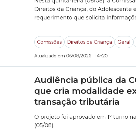
Nesta quinta-feira (06/08), a Comiss
Direitos da Criança, do Adolescente
requerimento que solicita informaçõ
cidade de São Paulo sobre como são 
encaminhamentos de denúncias feitas
Comissões
Direitos da Criança
Geral
Atualizado em 06/08/2026 - 14h20
Audiência pública da C
que cria modalidade e
transação tributária
O projeto foi aprovado em 1º turno n
(05/08).