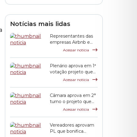
em São Paulo
Notícias mais lidas
a
Representantes das
empresas Airbnb e
QuintoAndar prestam
Acessar notícia
esclarecimentos à
CPI HIS
Plenário aprova em 1ª
votação projeto que
propõe reajuste
Acessar notícia
salarial dos servidores
municipais
Câmara aprova em 2°
turno o projeto que
reajusta o salário dos
Acessar notícia
servidores públicos
municipais
Vereadores aprovam
PL que bonifica