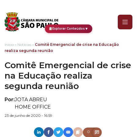
Comitê Emergencial de c
▼
Explorar Conteúdos
Início
»
Notícias
»
Comitê Emergencial de crise na Educação
realiza segunda reunião
Comitê Emergencial de crise
na Educação realiza
segunda reunião
Por:
JOTA ABREU
HOME OFFICE
23 de junho de 2020 - 16:59
0