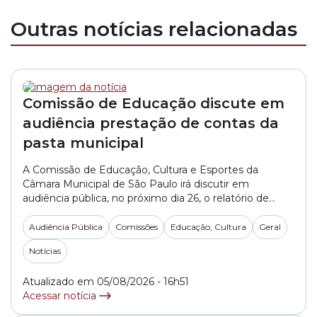
Outras notícias relacionadas
Comissão de Educação discute em
audiência prestação de contas da
pasta municipal
A Comissão de Educação, Cultura e Esportes da
Câmara Municipal de São Paulo irá discutir em
audiência pública, no próximo dia 26, o relatório de
prestação de contas da Secretaria Municipal de
Educação referente aos meses de abril, maio e junho
Audiência Pública
Comissões
Educação, Cultura
Geral
de 2026. O debate está agendado para às 13h30, na
Notícias
Sala Tiradentes – 8°... »
Atualizado em 05/08/2026 - 16h51
Acessar notícia