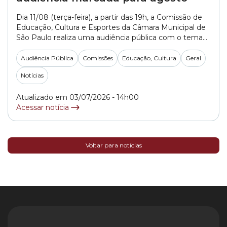
Dia 11/08 (terça-feira), a partir das 19h, a Comissão de
Educação, Cultura e Esportes da Câmara Municipal de
São Paulo realiza uma audiência pública com o tema
“Avaliação da Execução e do Acesso ao Programa de
TEG -Transporte Escolar Municipal Gratuito”. O
Audiência Pública
Comissões
Educação, Cultura
Geral
agendamento do debate atende a um requerimento
Notícias
do vereador Celso Giannazi (PSOL). No... »
Atualizado em 03/07/2026 - 14h00
Acessar notícia
Voltar para notícias