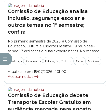
Comissão de Educação analisa
inclusão, segurança escolar e
outros temas no 1° semestre;
confira
No primeiro semestre de 2026, a Comissão de
Educação, Cultura e Esportes realizou 19 reuniões –
sendo 17 ordinárias e duas extraordinárias. No mesmo
período foram seis audiências públicas, 175 pareceres
☰
emitidos e 69 ofícios expedidos.(*) O colegiado é
Balanço
Comissões
Educação, Cultura
Geral
Notícias
responsável por avaliar propostas sobre o sistema
municipal de ensino, além de serviços, equipamentos
Atualizado em 15/07/2026 - 10h00
e programas... »
Acessar notícia
Comissão de Educação debate
Transporte Escolar Gratuito em
audiência marcada para agosto