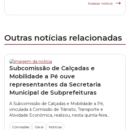
da rede municipal
Acessar notícia
Outras notícias relacionadas
Subcomissão de Calçadas e
Mobilidade a Pé ouve
representantes da Secretaria
Municipal de Subprefeituras
A Subcomissão de Calçadas e Mobilidade a Pé,
vinculada à Comissão de Trânsito, Transporte e
Atividade Econômica, realizou, nesta quinta-feira
(06/08), a primeira reunião do segundo semestre de
2026. No encontro, os vereadores ouviram
Comissões
Geral
Notícias