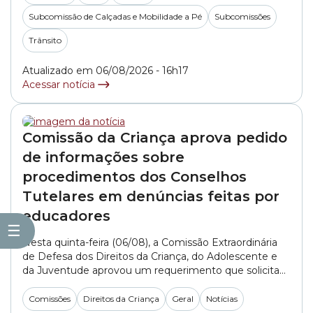
representantes da SMSUB (Secretaria Municipal das
Subcomissão de Calçadas e Mobilidade a Pé
Subcomissões
Subprefeituras). A pasta foi representada pelo
engenheiro Alexandre Martini e pelo arquiteto Rodolfo
Trânsito
Rodrigo do... »
Atualizado em 06/08/2026 - 16h17
Acessar notícia
Comissão da Criança aprova pedido
de informações sobre
procedimentos dos Conselhos
Tutelares em denúncias feitas por
educadores
☰
Nesta quinta-feira (06/08), a Comissão Extraordinária
de Defesa dos Direitos da Criança, do Adolescente e
da Juventude aprovou um requerimento que solicita
informações aos Conselhos Tutelares da cidade de São
Paulo sobre como são realizados os atendimentos e
Comissões
Direitos da Criança
Geral
Notícias
os encaminhamentos de denúncias feitas por