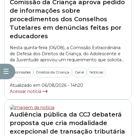
Comissão da Criança aprova pedido
de informações sobre
procedimentos dos Conselhos
Tutelares em denúncias feitas por
educadores
Nesta quinta-feira (06/08), a Comissão Extraordinária
de Defesa dos Direitos da Criança, do Adolescente e
da Juventude aprovou um requerimento que solicita
informações aos Conselhos Tutelares da cidade de São
☰
Paulo sobre como são realizados os atendimentos e
Comissões
Direitos da Criança
Geral
Notícias
os encaminhamentos de denúncias feitas por
profissionais da educação. O documento, apresentado
Atualizado em 06/08/2026 - 14h20
pelo integrante do colegiado, vereador... »
Acessar notícia
Audiência pública da CCJ debaterá
proposta que cria modalidade
excepcional de transação tributária