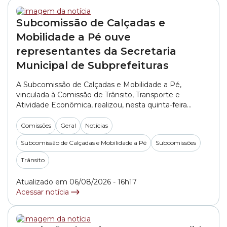
Subcomissão de Calçadas e
Mobilidade a Pé ouve
representantes da Secretaria
Municipal de Subprefeituras
A Subcomissão de Calçadas e Mobilidade a Pé,
vinculada à Comissão de Trânsito, Transporte e
Atividade Econômica, realizou, nesta quinta-feira
(06/08), a primeira reunião do segundo semestre de
2026. No encontro, os vereadores ouviram
Comissões
Geral
Notícias
representantes da SMSUB (Secretaria Municipal das
Subcomissão de Calçadas e Mobilidade a Pé
Subcomissões
Subprefeituras). A pasta foi representada pelo
engenheiro Alexandre Martini e pelo arquiteto Rodolfo
Trânsito
Rodrigo do... »
Atualizado em 06/08/2026 - 16h17
Acessar notícia