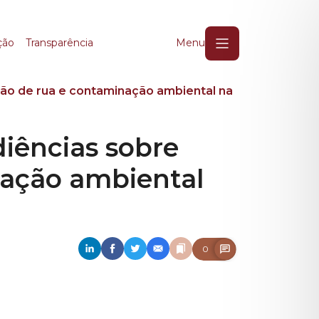
ências sobre populaçã
ção
Transparência
Menu
ão de rua e contaminação ambiental na
iências sobre
nação ambiental
0