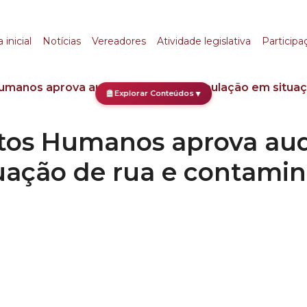
 Humanos aprova audi
 inicial
Notícias
Vereadores
Atividade legislativa
Participa
umanos aprova audiências sobre população em situaç
Explorar Conteúdos
▼
itos Humanos aprova aud
uação de rua e contami