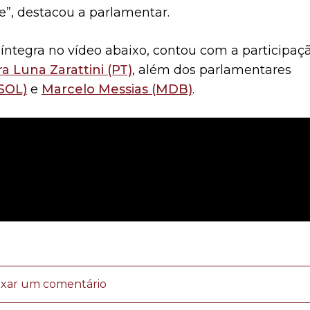
e”, destacou a parlamentar.
 íntegra no vídeo abaixo, contou com a participaç
a Luna Zarattini (PT)
, além dos parlamentares
SOL)
e
Marcelo Messias (MDB)
.
ixar um comentário