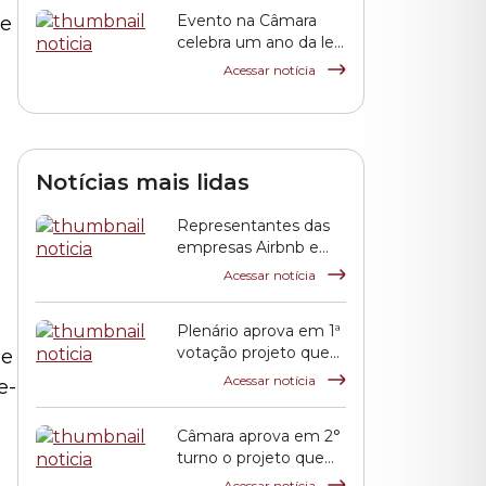
Evento na Câmara
de
celebra um ano da lei
que criou o Festival
Acessar notícia
de Cinema Coreano
em São Paulo
Notícias mais lidas
Representantes das
empresas Airbnb e
QuintoAndar prestam
Acessar notícia
esclarecimentos à
CPI HIS
Plenário aprova em 1ª
votação projeto que
 e
propõe reajuste
Acessar notícia
e-
salarial dos servidores
municipais
Câmara aprova em 2°
turno o projeto que
reajusta o salário dos
Acessar notícia