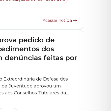
engenheiro Alexandre Martini e pelo arquiteto Rodolfo Rodrigo do... »
Acessar notícia
prova pedido de
cedimentos dos
 denúncias feitas por
ão Extraordinária de Defesa dos
 e da Juventude aprovou um
es aos Conselhos Tutelares da
realizados os atendimentos e os
 por profissionais da educação.