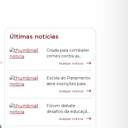
Últimas notícias
Criada para combater
crimes contra as
mulheres, Lei Maria
SP
Acessar notícia
da Penha completa
duas décadas
Escola do Parlamento
abre inscrições para
curso sobre
Acessar notícia
transtorno do
espectro autista e
Fórum debate
inclusão escolar
desafios da educação
pública em São Paulo
Acessar notícia
a