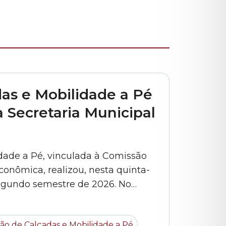
as e Mobilidade a Pé
 Secretaria Municipal
dade a Pé, vinculada à Comissão
conômica, realizou, nesta quinta-
 segundo semestre de 2026. No
resentantes da SMSUB (Secretaria
a foi representada pelo
ão de Calçadas e Mobilidade a Pé