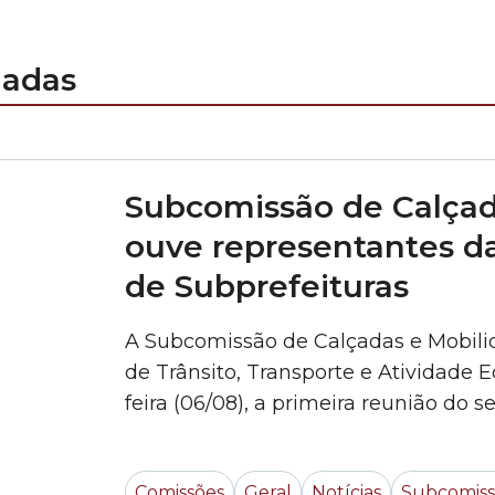
nadas
Subcomissão de Calçad
ouve representantes da
de Subprefeituras
A Subcomissão de Calçadas e Mobili
de Trânsito, Transporte e Atividade E
feira (06/08), a primeira reunião do
encontro, os vereadores ouviram rep
Municipal das Subprefeituras). A past
Comissões
Geral
Notícias
Subcomiss