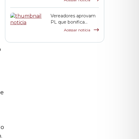
servidores públicos
municipais
Vereadores aprovam
PL que bonifica
funcionários das
Acessar notícia
escolas indiretas e
parceiras da rede
municipal
o
ue
do
.