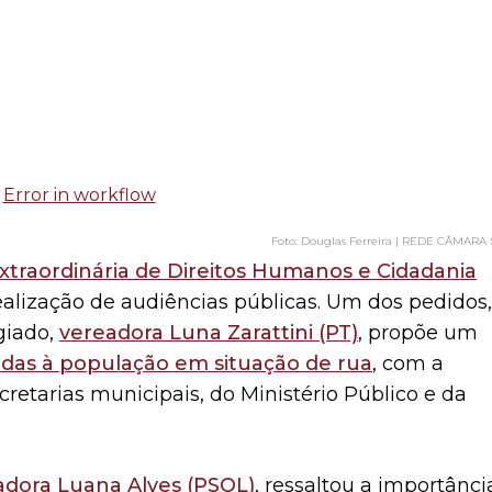
Douglas Ferreira | REDE CÂMARA 
xtraordinária de Direitos Humanos e Cidadania
alização de audiências públicas. Um dos pedidos,
giado,
vereadora Luna Zarattini (PT)
, propõe um
tadas à população em situação de rua
, com a
retarias municipais, do Ministério Público e da
adora Luana Alves (PSOL)
, ressaltou a importânci