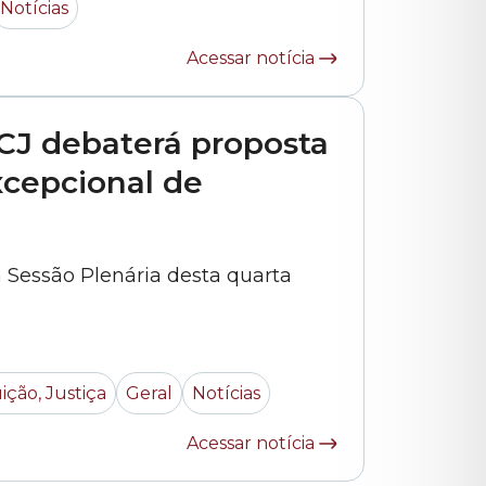
Notícias
O documento, apresentado pelo integrante do colegiado, vereador... »
Acessar notícia
CJ debaterá proposta
xcepcional de
a Sessão Plenária desta quarta
ição, Justiça
Geral
Notícias
Acessar notícia