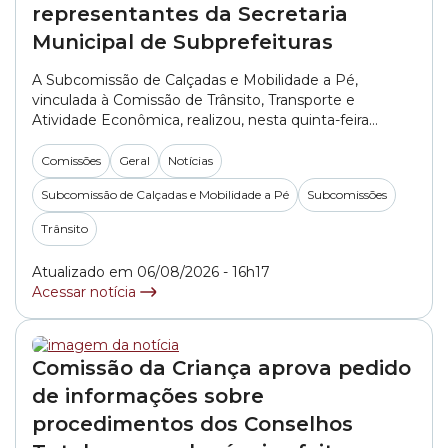
representantes da Secretaria
Municipal de Subprefeituras
A Subcomissão de Calçadas e Mobilidade a Pé,
vinculada à Comissão de Trânsito, Transporte e
Atividade Econômica, realizou, nesta quinta-feira
(06/08), a primeira reunião do segundo semestre de
2026. No encontro, os vereadores ouviram
Comissões
Geral
Notícias
representantes da SMSUB (Secretaria Municipal das
Subcomissão de Calçadas e Mobilidade a Pé
Subcomissões
Subprefeituras). A pasta foi representada pelo
engenheiro Alexandre Martini e pelo arquiteto Rodolfo
Trânsito
Rodrigo do... »
Atualizado em 06/08/2026 - 16h17
Acessar notícia
Comissão da Criança aprova pedido
de informações sobre
procedimentos dos Conselhos