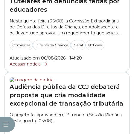
Tutelares em denúncias feitas por
educadores
Nesta quinta-feira (06/08), a Comissão Extraordinária
de Defesa dos Direitos da Criança, do Adolescente e
da Juventude aprovou um requerimento que solicita
informações aos Conselhos Tutelares da cidade de São
Paulo sobre como são realizados os atendimentos e
Comissões
Direitos da Criança
Geral
Notícias
os encaminhamentos de denúncias feitas por
profissionais da educação. O documento, apresentado
Atualizado em 06/08/2026 - 14h20
pelo integrante do colegiado, vereador... »
Acessar notícia
Audiência pública da CCJ debaterá
proposta que cria modalidade
excepcional de transação tributária
O projeto foi aprovado em 1º turno na Sessão Plenária
desta quarta (05/08).
☰