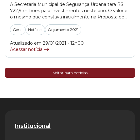
A Secretaria Municipal de Segurança Urbana terá R$
722,9 milhões para investimentos neste ano. O valor é
o mesmo que constava inicialmente na Proposta de
Lei Orçamentária Anual 2021 – PL (Projeto de Lei)
643/2020 -, projeto que estima as receitas e fixava as
Geral
Notícias
Orçamento 2021
despesas da capital paulista para o ano e que foi
aprovado na Câmara... »
Atualizado em 29/01/2021 - 12h00
Acessar notícia
Voltar para notícias
Institucional