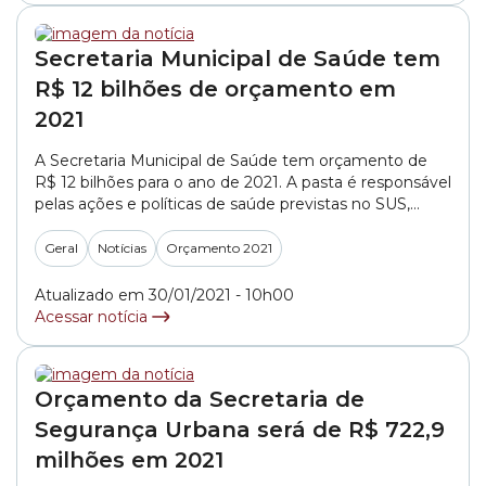
Secretaria Municipal de Saúde tem
R$ 12 bilhões de orçamento em
2021
A Secretaria Municipal de Saúde tem orçamento de
R$ 12 bilhões para o ano de 2021. A pasta é responsável
pelas ações e políticas de saúde previstas no SUS,
dentro das atribuições do município. A verba será
aplicada em hospitais, programas de atenção à saúde,
Geral
Notícias
Orçamento 2021
obras e manutenção de equipamentos públicos,
treinamento de profissionais da... »
Atualizado em 30/01/2021 - 10h00
Acessar notícia
Orçamento da Secretaria de
Segurança Urbana será de R$ 722,9
milhões em 2021