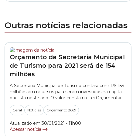
Outras notícias relacionadas
Orçamento da Secretaria Municipal
de Turismo para 2021 será de 154
milhões
A Secretaria Municipal de Turismo contará com R$ 154
milhões em recursos para serem investidos na capital
paulista neste ano. O valor consta na Lei Orçamentária
Anual 2021, aprovada no final de dezembro na Câmara
Municipal de São Paulo. O PL (Projeto de Lei)
Geral
Notícias
Orçamento 2021
643/2020, de autoria do Poder Executivo, estimava R$
112,5 milhões em receitas... »
Atualizado em 30/01/2021 - 11h00
Acessar notícia