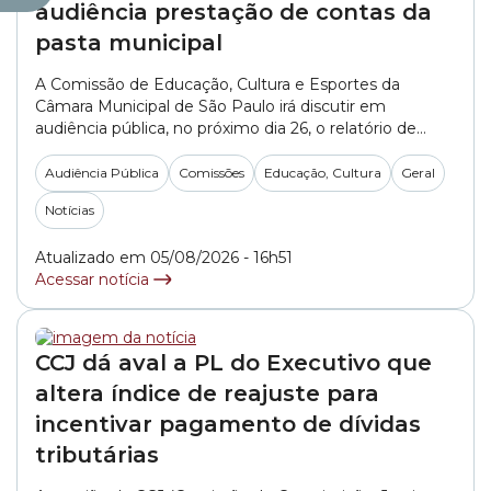
audiência prestação de contas da
pasta municipal
A Comissão de Educação, Cultura e Esportes da
Câmara Municipal de São Paulo irá discutir em
audiência pública, no próximo dia 26, o relatório de
prestação de contas da Secretaria Municipal de
Educação referente aos meses de abril, maio e junho
Audiência Pública
Comissões
Educação, Cultura
Geral
de 2026. O debate está agendado para às 13h30, na
Notícias
Sala Tiradentes – 8°... »
Atualizado em 05/08/2026 - 16h51
Acessar notícia
CCJ dá aval a PL do Executivo que
altera índice de reajuste para
incentivar pagamento de dívidas
tributárias