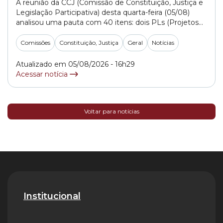
A reunião da CCJ (Comissão de Constituição, Justiça e
Legislação Participativa) desta quarta-feira (05/08)
analisou uma pauta com 40 itens: dois PLs (Projetos
de Lei) do Executivo, além de matérias de vereadores
sobre diferentes temas. Do total, 36 itens tiveram os
Comissões
Constituição, Justiça
Geral
Notícias
pareceres de legalidade aprovados e quatro foram
adiados a pedido dos parlamentares. Executivo
Atualizado em 05/08/2026 - 16h29
Apresentado... »
Acessar notícia
Voltar para notícias
Institucional