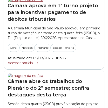
Câmara aprova em 1° turno projeto
para incentivar pagamento de
débitos tributários
A Câmara Municipal de São Paulo aprovou em primeiro
turno de votação, na tarde desta quarta-feira (05/08), o
PL (Projeto de Lei) 606/2026. Apresentado na Casa
pelo governo da capital, o texto sugere medidas para
facilitar acordos para o pagamento de dívidas
Geral
Notícias
Plenário
Sessão Plenária
tributárias. Para incentivar a quitação dos débitos, a
Prefeitura propõe a Transação Tributária... »
Atualizado em 05/08/2026 - 18h58
Acessar notícia
Câmara abre os trabalhos do
Plenário do 2º semestre; confira
destaques desta terça
Sessão desta quarta (05/08) prevê votação de projeto