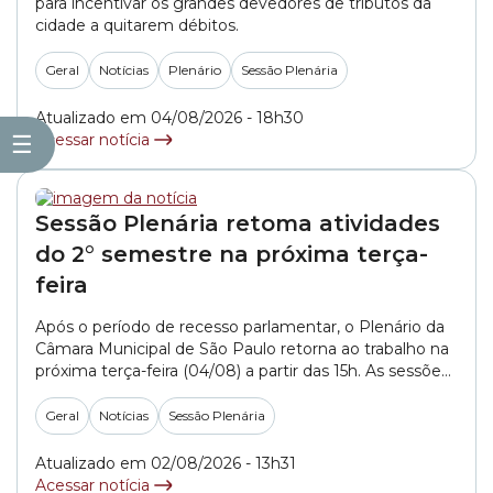
para incentivar os grandes devedores de tributos da
cidade a quitarem débitos.
Geral
Notícias
Plenário
Sessão Plenária
Atualizado em 04/08/2026 - 18h30
☰
Acessar notícia
Sessão Plenária retoma atividades
do 2° semestre na próxima terça-
feira
Após o período de recesso parlamentar, o Plenário da
Câmara Municipal de São Paulo retorna ao trabalho na
próxima terça-feira (04/08) a partir das 15h. As sessões
plenárias reúnem os vereadores da Casa para discutir e
votar projetos, bem como para debater temas que
Geral
Notícias
Sessão Plenária
impactam a vida da população da capital paulista. A
Câmara Municipal... »
Atualizado em 02/08/2026 - 13h31
Acessar notícia