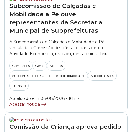
Subcomissão de Calçadas e
Mobilidade a Pé ouve
representantes da Secretaria
Municipal de Subprefeituras
A Subcomissão de Calçadas e Mobilidade a Pé,
vinculada à Comissão de Trânsito, Transporte e
Atividade Econômica, realizou, nesta quinta-feira
(06/08), a primeira reunião do segundo semestre de
2026. No encontro, os vereadores ouviram
Comissões
Geral
Notícias
representantes da SMSUB (Secretaria Municipal das
Subcomissão de Calçadas e Mobilidade a Pé
Subcomissões
Subprefeituras). A pasta foi representada pelo
engenheiro Alexandre Martini e pelo arquiteto Rodolfo
Trânsito
Rodrigo do... »
Atualizado em 06/08/2026 - 16h17
Acessar notícia
Comissão da Criança aprova pedido