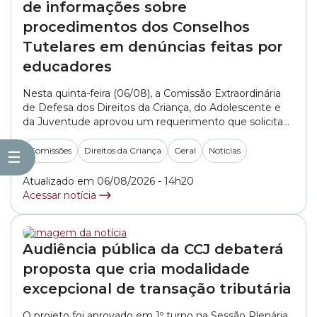
de informações sobre
procedimentos dos Conselhos
Tutelares em denúncias feitas por
educadores
Nesta quinta-feira (06/08), a Comissão Extraordinária
de Defesa dos Direitos da Criança, do Adolescente e
da Juventude aprovou um requerimento que solicita
informações aos Conselhos Tutelares da cidade de São
Paulo sobre como são realizados os atendimentos e
Comissões
Direitos da Criança
Geral
Notícias
☰
os encaminhamentos de denúncias feitas por
profissionais da educação. O documento, apresentado
Atualizado em 06/08/2026 - 14h20
pelo integrante do colegiado, vereador... »
Acessar notícia
Audiência pública da CCJ debaterá
proposta que cria modalidade
excepcional de transação tributária
O projeto foi aprovado em 1º turno na Sessão Plenária