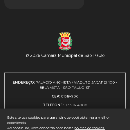
© 2026 Câmara Municipal de São Paulo
ENDEREÇO:
PALÁCIO ANCHIETA / VIADUTO JACAREÍ, 100 -
BELA VISTA - SÃO PAULO-SP
CEP:
01319-900
TELEFONE:
11 3396-4000
Este site usa cookies para garantir que você obtenha a melhor
experiência.
Expediente
|
Política de
|
Como
|
Guia de
Ao continuar, você concorda com nossa
política de cookies.