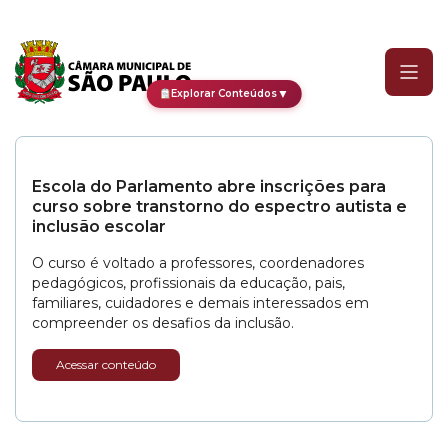
Categoria:
Orçamento 20
▼
Explorar Conteúdos
Escola do Parlamento abre inscrições para
curso sobre transtorno do espectro autista e
inclusão escolar
O curso é voltado a professores, coordenadores
pedagógicos, profissionais da educação, pais,
familiares, cuidadores e demais interessados em
compreender os desafios da inclusão.
Acessar conteúdo
CPI dos Devedores recupera mais de R$ 2