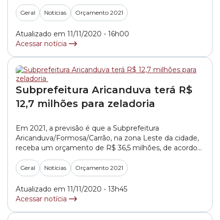
Subprefeitura Cidade Tiradentes, na zona Leste de São
Paulo, terá um orçamento de R$ 26 milhões. Para
Geral
Notícias
Orçamento 2021
2021, está previsto o montante de R$ 9,6 milhões
destinados... »
Atualizado em 11/11/2020 - 16h00
Acessar notícia
Subprefeitura Aricanduva terá R$
12,7 milhões para zeladoria
Em 2021, a previsão é que a Subprefeitura
Aricanduva/Formosa/Carrão, na zona Leste da cidade,
receba um orçamento de R$ 36,5 milhões, de acordo
com a Proposta de Lei Orçamentária Anual 2021 ( PL
(Projeto de Lei) 643/2020), que estima as receitas e
Geral
Notícias
Orçamento 2021
fixa as despesas da capital para o próximo ano. Desse
montante, aproximadamente R$... »
Atualizado em 11/11/2020 - 13h45
Acessar notícia