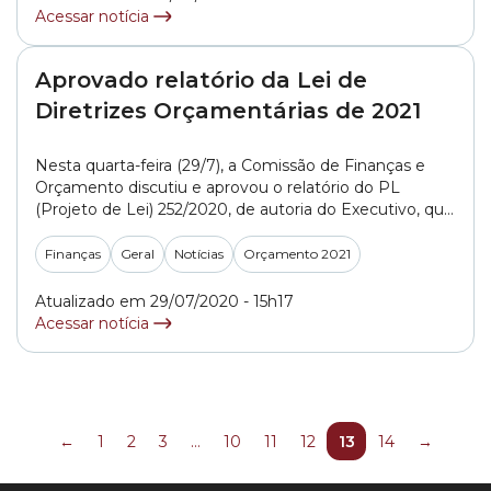
Acessar notícia
Aprovado relatório da Lei de
Diretrizes Orçamentárias de 2021
Nesta quarta-feira (29/7), a Comissão de Finanças e
Orçamento discutiu e aprovou o relatório do PL
(Projeto de Lei) 252/2020, de autoria do Executivo, que
trata da LDO (Lei de Diretrizes Orçamentárias) para o
exercício de 2021. Agora, o projeto seguirá para
Finanças
Geral
Notícias
Orçamento 2021
discussão e votação no Plenário. A LDO determina as
metas fiscais e prioridades... »
Atualizado em 29/07/2020 - 15h17
Acessar notícia
←
1
2
3
…
10
11
12
13
14
→