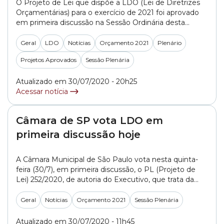
O Projeto de Lei que dispõe a LDO (Lei de Diretrizes
Orçamentárias) para o exercício de 2021 foi aprovado
em primeira discussão na Sessão Ordinária desta
quinta-feira (30/7). O PL 252/2020, do
Executivo, estabelece as metas fiscais e as prioridades
Geral
LDO
Notícias
Orçamento 2021
Plenário
da administração pública para o ano que vem. A sessão
Projetos Aprovados
Sessão Plenária
foi presidida pelo vereador Antonio Donato (PT). A Lei...
»
Atualizado em 30/07/2020 - 20h25
Acessar notícia
Câmara de SP vota LDO em
primeira discussão hoje
A Câmara Municipal de São Paulo vota nesta quinta-
feira (30/7), em primeira discussão, o PL (Projeto de
Lei) 252/2020, de autoria do Executivo, que trata da
LDO (Lei de Diretrizes Orçamentárias) para o exercício
de 2021. O projeto está na pauta da sessão ordinária
Geral
Notícias
Orçamento 2021
Sessão Plenária
marcada para 15h. O relatório apresentado pelo relator
da LDO 2021,... »
Atualizado em 30/07/2020 - 11h45