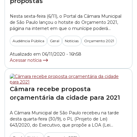
propostas
Nesta sexta-feira (6/11), o Portal da Câmara Municipal
de São Paulo lançou o hotsite do Orçamento 2021,
página na internet em que o munícipe poderá
acompanhar toda a discussão e a tramitação do
projeto no Legislativo. O hotsite reúne informações
Audiência Pública
Geral
Notícias
Orçamento 2021
sobre a previsão de distribuição dos recursos públicos
para os órgãos e secretarias municipais, assim... »
Atualizado em 06/11/2020 - 16h58
Acessar notícia
Câmara recebe proposta
orçamentária da cidade para 2021
A Câmara Municipal de São Paulo recebeu na tarde
desta quarta-feira (30/9), o PL (Projeto de Lei)
643/2020, do Executivo, que propõe a LOA (Lei
Orçamentária Anual) do município para o exercício de