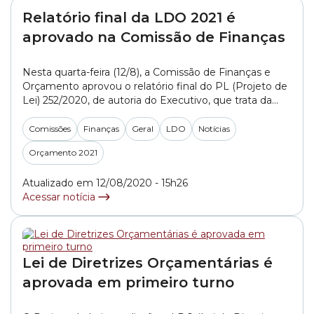
Relatório final da LDO 2021 é
aprovado na Comissão de Finanças
Nesta quarta-feira (12/8), a Comissão de Finanças e
Orçamento aprovou o relatório final do PL (Projeto de
Lei) 252/2020, de autoria do Executivo, que trata da
LDO (Lei de Diretrizes Orçamentárias) para o exercício
de 2021. Agora, o projeto segue para segunda e
Comissões
Finanças
Geral
LDO
Notícias
definitiva votação no Plenário da Câmara. A LDO
Orçamento 2021
determina as metas fiscais... »
Atualizado em 12/08/2020 - 15h26
Acessar notícia
Lei de Diretrizes Orçamentárias é
aprovada em primeiro turno