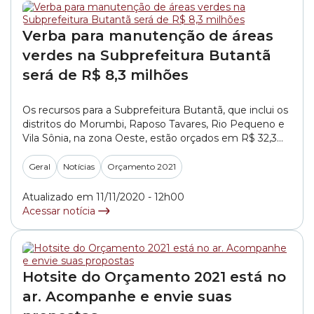
Verba para manutenção de áreas
verdes na Subprefeitura Butantã
será de R$ 8,3 milhões
Os recursos para a Subprefeitura Butantã, que inclui os
distritos do Morumbi, Raposo Tavares, Rio Pequeno e
Vila Sônia, na zona Oeste, estão orçados em R$ 32,3
milhões para o próximo ano. A previsão está na
Proposta de Lei Orçamentária Anual 2021 ( PL (Projeto
Geral
Notícias
Orçamento 2021
de Lei) 643/2020), que estima as receitas e fixa as... »
Atualizado em 11/11/2020 - 12h00
Acessar notícia
Hotsite do Orçamento 2021 está no
ar. Acompanhe e envie suas