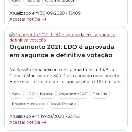
2021. O ato de entrega foi realizado no Plenário 1° de
Geral
Notícias
Orçamento 2021
Maio, na sede do Legislativo paulistano. A estimativa
da receita para... »
Atualizado em 30/09/2020 - 15h09
Acessar notícia
Orçamento 2021: LDO é aprovada
em segunda e definitiva votação
Na Sessão Extraordinária desta quarta-feira (19/8), a
Câmara Municipal de São Paulo aprovou nove projetos.
Entre eles, o Projeto de Lei que dispõe a LDO (Lei de
Diretrizes Orçamentárias) para o exercício de 2021.
LDO 2021 O Substitutivo apresentado pela Comissão
Geral
LDO
Notícias
Orçamento 2021
Plenário
de Finanças e Orçamento ao PL 252/2020, do
Projetos Aprovados
Sessão Plenária
Executivo, foi aprovado em segundo turno... »
Atualizado em 19/08/2020 - 23h55
Acessar notícia