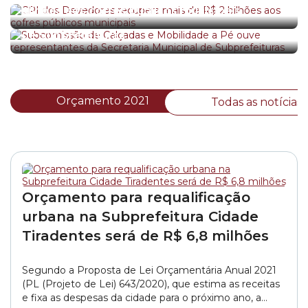
Subcomissão de Calçadas e Mobilidade a Pé
bilhões aos cofres públicos municipais
ouve representantes da Secretaria Municipal
de Subprefeituras
Orçamento 2021
Todas as notícias
Orçamento para requalificação
urbana na Subprefeitura Cidade
Tiradentes será de R$ 6,8 milhões
Segundo a Proposta de Lei Orçamentária Anual 2021
(PL (Projeto de Lei) 643/2020), que estima as receitas
e fixa as despesas da cidade para o próximo ano, a