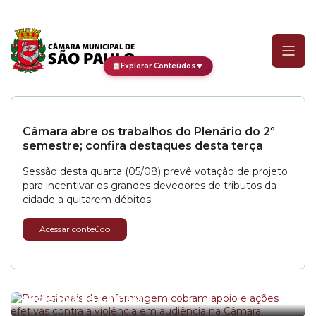
Categoria:
Escola do Par
▼
Explorar Conteúdos
Câmara abre os trabalhos do Plenário do 2º
semestre; confira destaques desta terça
Sessão desta quarta (05/08) prevê votação de projeto
para incentivar os grandes devedores de tributos da
cidade a quitarem débitos.
Acessar conteúdo
Profissionais de enfermagem cobram apoio e
ações efetivas contra a violência em
Seminário na Câmara de SP promove debate
audiência na Câmara
sobre Juscelino Kubitschek, memória e