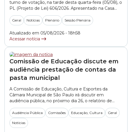
turno de votação, na tarde desta quarta-feira (05/08), o
PL (Projeto de Lei) 606/2026. Apresentado na Casa
pelo governo da capital, o texto sugere medidas para
facilitar acordos para o pagamento de dívidas
Geral
Notícias
Plenário
Sessão Plenária
tributárias. Para incentivar a quitação dos débitos, a
Prefeitura propõe a Transação Tributária... »
Atualizado em 05/08/2026 - 18h58
Acessar notícia
Comissão de Educação discute em
audiência prestação de contas da
pasta municipal
A Comissão de Educação, Cultura e Esportes da
Câmara Municipal de São Paulo irá discutir em
audiência pública, no próximo dia 26, o relatório de
prestação de contas da Secretaria Municipal de
Educação referente aos meses de abril, maio e junho
Audiência Pública
Comissões
Educação, Cultura
Geral
de 2026. O debate está agendado para às 13h30, na
Notícias
Sala Tiradentes – 8°... »