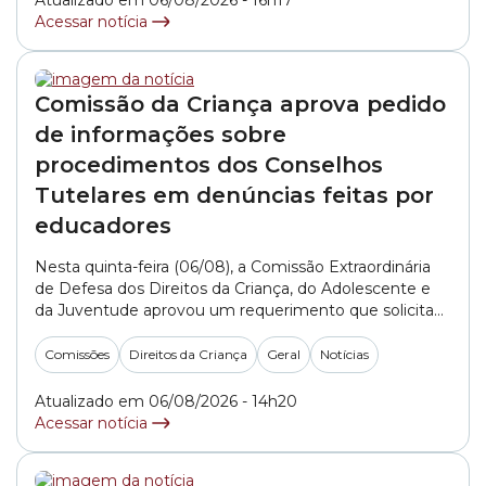
Atualizado em 06/08/2026 - 16h17
Acessar notícia
Comissão da Criança aprova pedido
de informações sobre
procedimentos dos Conselhos
Tutelares em denúncias feitas por
educadores
Nesta quinta-feira (06/08), a Comissão Extraordinária
de Defesa dos Direitos da Criança, do Adolescente e
da Juventude aprovou um requerimento que solicita
informações aos Conselhos Tutelares da cidade de São
Paulo sobre como são realizados os atendimentos e
Comissões
Direitos da Criança
Geral
Notícias
os encaminhamentos de denúncias feitas por
profissionais da educação. O documento, apresentado
Atualizado em 06/08/2026 - 14h20
pelo integrante do colegiado, vereador... »
Acessar notícia