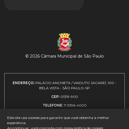
© 2026 Câmara Municipal de São Paulo
ENDEREÇO:
PALÁCIO ANCHIETA / VIADUTO JACAREÍ, 100 -
BELA VISTA - SÃO PAULO-SP
CEP:
01319-900
TELEFONE:
11 3396-4000
Este site usa cookies para garantir que você obtenha a melhor
experiência.
Expediente
|
Política de
|
Como
|
Guia de
Ao continuar, você concorda com nossa
política de cookies.