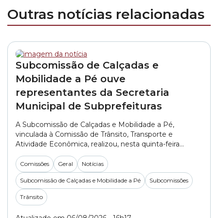
Outras notícias relacionadas
Subcomissão de Calçadas e
Mobilidade a Pé ouve
representantes da Secretaria
Municipal de Subprefeituras
A Subcomissão de Calçadas e Mobilidade a Pé,
vinculada à Comissão de Trânsito, Transporte e
Atividade Econômica, realizou, nesta quinta-feira
(06/08), a primeira reunião do segundo semestre de
2026. No encontro, os vereadores ouviram
Comissões
Geral
Notícias
representantes da SMSUB (Secretaria Municipal das
Subcomissão de Calçadas e Mobilidade a Pé
Subcomissões
Subprefeituras). A pasta foi representada pelo
engenheiro Alexandre Martini e pelo arquiteto Rodolfo
Trânsito
Rodrigo do... »