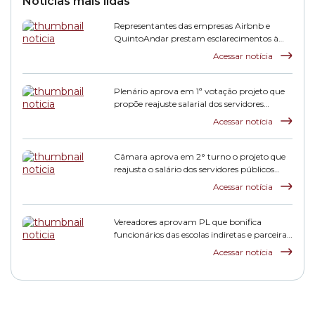
Notícias mais lidas
Representantes das empresas Airbnb e
QuintoAndar prestam esclarecimentos à
CPI HIS
Acessar notícia
Plenário aprova em 1ª votação projeto que
propõe reajuste salarial dos servidores
municipais
Acessar notícia
Câmara aprova em 2° turno o projeto que
reajusta o salário dos servidores públicos
municipais
Acessar notícia
Vereadores aprovam PL que bonifica
funcionários das escolas indiretas e parceiras
da rede municipal
Acessar notícia