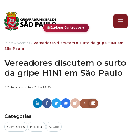
Vereadores discutem o su
▼
Explorar Conteúdos
Início
»
Notícias
»
Vereadores discutem o surto da gripe H1N1 em
São Paulo
Vereadores discutem o surto
da gripe H1N1 em São Paulo
30 de março de 2016 - 18:35
0
Categorias
Comissões
Notícias
Saúde