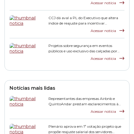
Acessar notícia
CCJ dá aval a PL do Executivo que altera
índice de reajuste para incentivar
pagamento de dívidas tributárias
Acessar notícia
Projetos sobre segurança em eventos
públicos e uso exclusivo das calçadas por
pedestres avançam na Comissão de
Acessar notícia
Finanças
Notícias mais lidas
Representantes das empresas Airbnb e
QuintoAndar prestam esclarecimentos à
CPI HIS
Acessar notícia
Plenário aprova em 1ª votação projeto que
propõe reajuste salarial dos servidores