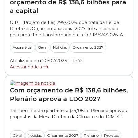
orçamento de R$ 138,6 bilhões para
a capital
O PL (Projeto de Lei) 299/2026, que trata da Lei de
Diretrizes Orçamentárias para 2027, foi sancionado
pelo prefeito e transformado na Lei nº 18.524/2026. A
previsão orçamentária para o próximo ano é de R$
138,6 bilhões, valor 10,30% maior que o orçamento de
Agora é Lei
Geral
Notícias
Orçamento 2027
2026, fixado em R$ 125,6 bilhões. A sanção ocorreu
com vetos... »
Atualizado em 20/07/2026 - 11h42
Acessar notícia
Com orçamento de R$ 138,6 bilhões,
Plenário aprova a LDO 2027
Também nesta quarta-feira (24/06), o Plenário aprovou
propostas da Mesa Diretora da Câmara e do TCM-SP.
Geral
Notícias
Orçamento 2027
Plenário
Projetos