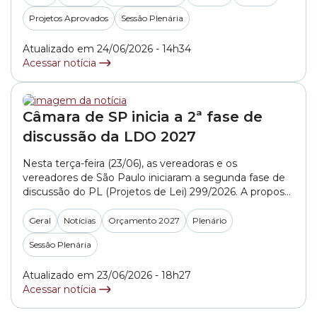
Projetos Aprovados
Sessão Plenária
Atualizado em 24/06/2026 - 14h34
Acessar notícia
Câmara de SP inicia a 2ª fase de
discussão da LDO 2027
Nesta terça-feira (23/06), as vereadoras e os
vereadores de São Paulo iniciaram a segunda fase de
discussão do PL (Projetos de Lei) 299/2026. A proposta
do Executivo prevê a LDO (Lei de Diretrizes
Orçamentárias) 2027. O texto apresenta as receitas e
Geral
Notícias
Orçamento 2027
Plenário
as despesas para o ano que vem. O orçamento está
Sessão Plenária
estimado em R$ 138,6... »
Atualizado em 23/06/2026 - 18h27
Acessar notícia