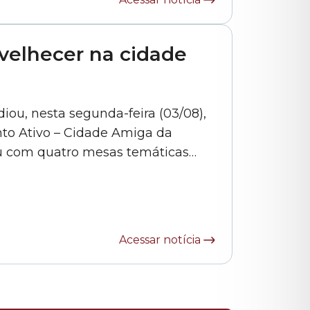
velhecer na cidade
iou, nesta segunda-feira (03/08),
nto Ativo – Cidade Amiga da
u com quatro mesas temáticas
, o futuro das políticas públicas
esso teve a participação de
Acessar notícia