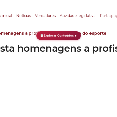
homenagens a profiss
 inicial
Notícias
Vereadores
Atividade legislativa
Participa
menagens a profissionais da saúde e do esporte
Explorar Conteúdos
▼
sta homenagens a profis