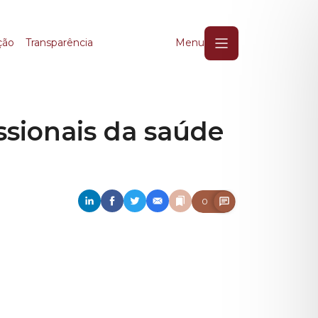
ionais da saúde e do 
ção
Transparência
Menu
sionais da saúde
0