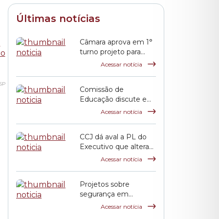
Últimas notícias
Câmara aprova em 1°
turno projeto para
incentivar pagamento
Acessar notícia
de débitos tributários
SP
Comissão de
Educação discute em
audiência prestação
Acessar notícia
de contas da pasta
municipal
CCJ dá aval a PL do
Executivo que altera
índice de reajuste para
Acessar notícia
incentivar pagamento
de dívidas tributárias
Projetos sobre
segurança em
eventos públicos e
Acessar notícia
uso exclusivo das