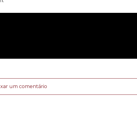
m:
ixar um comentário