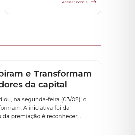
funcionários das
Acessar notícia
escolas indiretas e
parceiras da rede
municipal
spiram e Transformam
res da capital
ou, na segunda-feira (03/08), o
rmam. A iniciativa foi da
vo da premiação é reconhecer
orizar iniciativas que contribuem
ômico da capital paulista. Confira