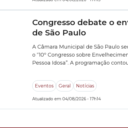
Congresso debate o en
de São Paulo
A Câmara Municipal de São Paulo sed
o “10º Congresso sobre Envelhecime
Pessoa Idosa”. A programação conto
que discutiram, entre outras questões
para os idosos em São Paulo. O Congr
Eventos
Geral
Notícias
representantes do Poder Público,... »
Atualizado em 04/08/2026 - 17h14