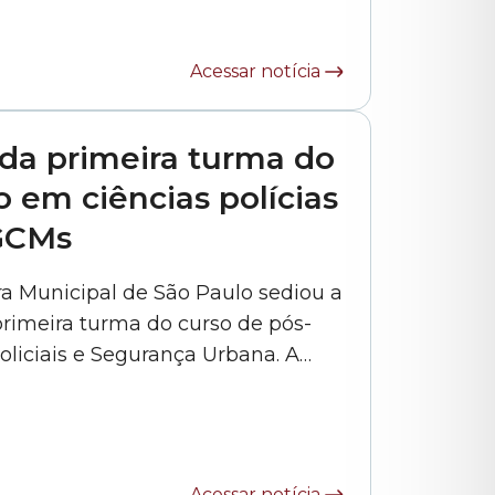
detalhes na reportagem da Rede Câmara... »
Acessar notícia
da primeira turma do
 em ciências polícias
 GCMs
ra Municipal de São Paulo sediou a
rimeira turma do curso de pós-
liciais e Segurança Urbana. A
civis metropolitanos e tem como
 agentes para a atuação na
Acessar notícia