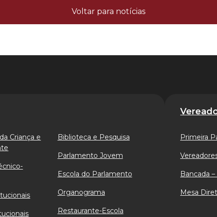
Voltar para notícias
Vereado
da Criança e
Biblioteca e Pesquisa
Primeira P
nte
Parlamento Jovem
Vereadores
écnico-
Escola do Parlamento
Bancada – 
Organograma
Mesa Diret
tucionais
Restaurante-Escola
tucionais