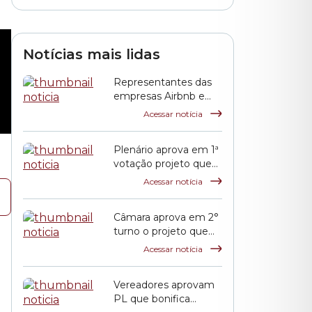
calçadas por
pedestres avançam
na Comissão de
Finanças
Notícias mais lidas
Representantes das
empresas Airbnb e
QuintoAndar prestam
Acessar notícia
esclarecimentos à
CPI HIS
Plenário aprova em 1ª
votação projeto que
propõe reajuste
Acessar notícia
salarial dos servidores
municipais
Câmara aprova em 2°
turno o projeto que
reajusta o salário dos
Acessar notícia
servidores públicos
municipais
Vereadores aprovam
PL que bonifica