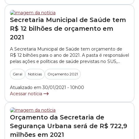
Secretaria Municipal de Saúde tem
R$ 12 bilhões de orçamento em
2021
A Secretaria Municipal de Saúde tem orçamento de
R$ 12 bilhões para o ano de 2021. A pasta é responsável
pelas ações e políticas de saúde previstas no SUS,
dentro das atribuições do município. A verba será
aplicada em hospitais, programas de atenção à saúde,
Geral
Notícias
Orçamento 2021
obras e manutenção de equipamentos públicos,
treinamento de profissionais da... »
Atualizado em 30/01/2021 - 10h00
Acessar notícia
Orçamento da Secretaria de
Segurança Urbana será de R$ 722,9
milhões em 2021