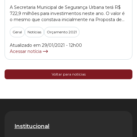
A Secretaria Municipal de Segurança Urbana terá R$
722,9 milhões para investimentos neste ano. O valor é
o mesmo que constava inicialmente na Proposta de
Lei Orçamentária Anual 2021 – PL (Projeto de Lei)
643/2020 -, projeto que estima as receitas e fixava as
Geral
Notícias
Orçamento 2021
despesas da capital paulista para o ano e que foi
aprovado na Câmara... »
Atualizado em 29/01/2021 - 12h00
Acessar notícia
Voltar para notícias
Institucional