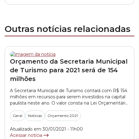
Outras notícias relacionadas
Orçamento da Secretaria Municipal
de Turismo para 2021 será de 154
milhões
A Secretaria Municipal de Turismo contará com R$ 154
milhões em recursos para serem investidos na capital
paulista neste ano. O valor consta na Lei Orçamentária
Anual 2021, aprovada no final de dezembro na Câmara
Municipal de São Paulo. O PL (Projeto de Lei)
Geral
Notícias
Orçamento 2021
643/2020, de autoria do Poder Executivo, estimava R$
112,5 milhões em receitas... »
Atualizado em 30/01/2021 - 11h00
Acessar notícia