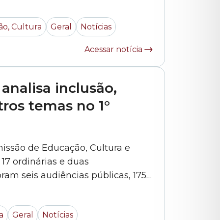
 junho de 2026. O debate está
agendado para às 13h30, na Sala Tiradentes – 8°... »
o, Cultura
Geral
Notícias
Acessar notícia
nalisa inclusão,
tros temas no 1°
issão de Educação, Cultura e
 17 ordinárias e duas
ram seis audiências públicas, 175
didos.(*) O colegiado é responsável
a municipal de ensino, além de
a
Geral
Notícias
serviços, equipamentos e programas... »