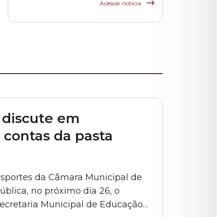
funcionários das
Acessar notícia
escolas indiretas e
parceiras da rede
municipal
 discute em
 contas da pasta
Esportes da Câmara Municipal de
ública, no próximo dia 26, o
Secretaria Municipal de Educação