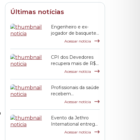
Últimas notícias
Engenheiro e ex-
jogador de basquete,
Jack Terpins recebe a
Acessar notícia
Salva de Prata da
Câmara Municipal
CPI dos Devedores
recupera mais de R$ 2
bilhões aos cofres
Acessar notícia
públicos municipais
Profissionais da saúde
recebem
homenagem na
Acessar notícia
Câmara
o
Evento da Jethro
International entrega
Prêmio Martin Luther
Acessar notícia
King Jr. na Câmara