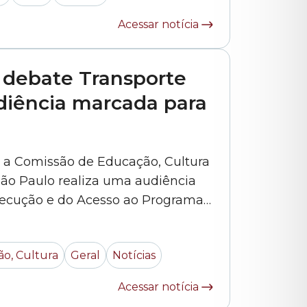
Acessar notícia
 debate Transporte
diência marcada para
19h, a Comissão de Educação, Cultura
ão Paulo realiza uma audiência
xecução e do Acesso ao Programa
l Gratuito”. O agendamento do
 vereador Celso Giannazi (PSOL).
o, Cultura
Geral
Notícias
Acessar notícia