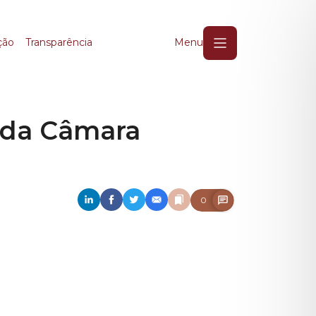
da Câmara Municipal
ção
Transparência
Menu
e da Câmara
0