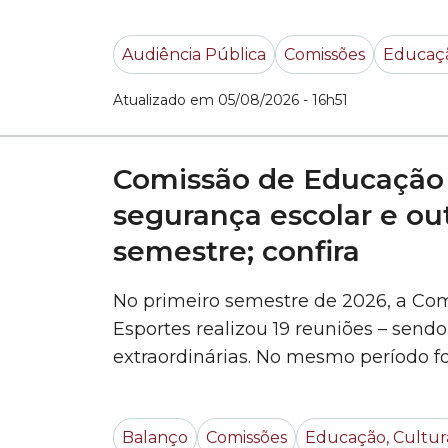
referente aos meses de abril, maio e
Audiência Pública
Comissões
Educaçã
Atualizado em 05/08/2026 - 16h51
Comissão de Educação a
segurança escolar e ou
semestre; confira
No primeiro semestre de 2026, a Com
Esportes realizou 19 reuniões – sendo
extraordinárias. No mesmo período fo
pareceres emitidos e 69 ofícios expe
por avaliar propostas sobre o sistem
Balanço
Comissões
Educação, Cultur