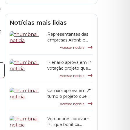
,
Notícias mais lidas
s
Representantes das
empresas Airbnb e
QuintoAndar prestam
Acessar notícia
esclarecimentos à
CPI HIS
Plenário aprova em 1ª
votação projeto que
propõe reajuste
Acessar notícia
salarial dos servidores
municipais
Câmara aprova em 2°
turno o projeto que
reajusta o salário dos
Acessar notícia
servidores públicos
municipais
Vereadores aprovam
PL que bonifica