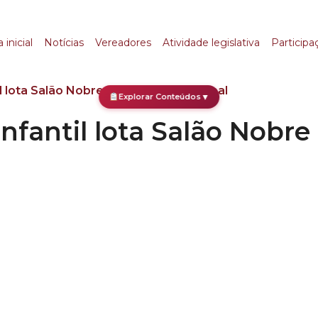
til lota Salão Nobre 
 inicial
Notícias
Vereadores
Atividade legislativa
Participa
l lota Salão Nobre da Câmara Municipal
Explorar Conteúdos
▼
fantil lota Salão Nobr