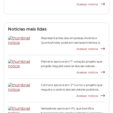
São Paulo
Acessar notícia
Notícias mais lidas
Representantes das empresas Airbnb e
QuintoAndar prestam esclarecimentos à
CPI HIS
Acessar notícia
Plenário aprova em 1ª votação projeto que
propõe reajuste salarial dos servidores
municipais
Acessar notícia
Câmara aprova em 2° turno o projeto que
reajusta o salário dos servidores públicos
municipais
Acessar notícia
Vereadores aprovam PL que bonifica
funcionários das escolas indiretas e parceiras