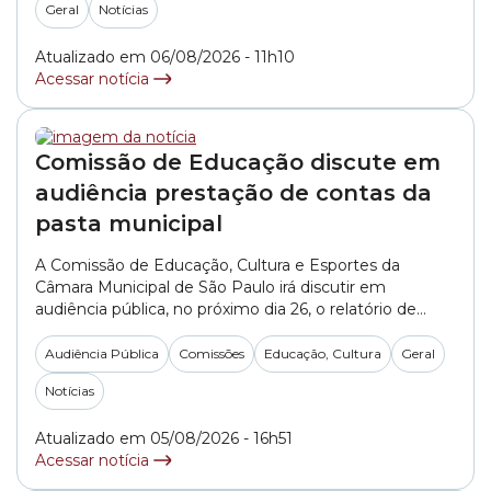
Geral
Notícias
Atualizado em 06/08/2026 - 11h10
Acessar notícia
Comissão de Educação discute em
audiência prestação de contas da
pasta municipal
A Comissão de Educação, Cultura e Esportes da
Câmara Municipal de São Paulo irá discutir em
audiência pública, no próximo dia 26, o relatório de
prestação de contas da Secretaria Municipal de
Educação referente aos meses de abril, maio e junho
Audiência Pública
Comissões
Educação, Cultura
Geral
de 2026. O debate está agendado para às 13h30, na
Notícias
Sala Tiradentes – 8°... »
Atualizado em 05/08/2026 - 16h51
Acessar notícia