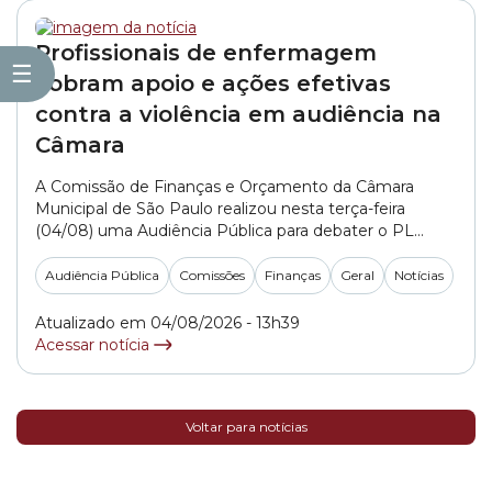
Profissionais de enfermagem
☰
cobram apoio e ações efetivas
contra a violência em audiência na
Câmara
A Comissão de Finanças e Orçamento da Câmara
Municipal de São Paulo realizou nesta terça-feira
(04/08) uma Audiência Pública para debater o PL
(Projeto de Lei) 1254/2025. A proposta tem como
objetivo criar um protocolo municipal com medidas
Audiência Pública
Comissões
Finanças
Geral
Notícias
para prevenir e combater a violência contra os
profissionais de enfermagem no ambiente de trabalho.
Atualizado em 04/08/2026 - 13h39
Além disso,... »
Acessar notícia
Voltar para notícias