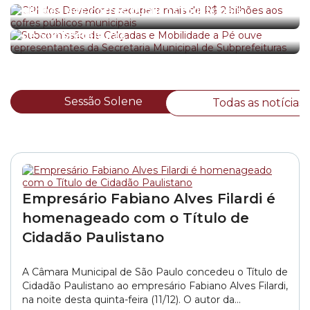
Subcomissão de Calçadas e Mobilidade a Pé
bilhões aos cofres públicos municipais
ouve representantes da Secretaria Municipal
de Subprefeituras
Sessão Solene
Todas as notícias
Empresário Fabiano Alves Filardi é
homenageado com o Título de
Cidadão Paulistano
A Câmara Municipal de São Paulo concedeu o Título de
Cidadão Paulistano ao empresário Fabiano Alves Filardi,
na noite desta quinta-feira (11/12). O autor da