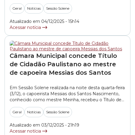
Silmar Fernandes, presidente do TRE-SP (Tribunal
Regional Eleitoral de São Paulo), em uma Sessão
Geral
Notícias
Sessão Solene
Solene realizada no Palácio Anchieta. A iniciativa foi da
vereadora Zoe Martínez (PL). Medalha Anchieta e... »
Atualizado em 04/12/2025 - 15h14
Acessar notícia
Câmara Municipal concede Título
de Cidadão Paulistano ao mestre
de capoeira Messias dos Santos
Em Sessão Solene realizada na noite desta quarta-feira
(3/12), o capoeirista Messias dos Santos Nascimento,
conhecido como mestre Meinha, recebeu o Título de
Cidadão Paulistano da Câmara Municipal de São Paulo.
A honraria, que reconhece os relevantes serviços
Geral
Notícias
Sessão Solene
prestados à capital por pessoas nascidas em outros
municípios, foi proposta pela vereadora Luana Alves
Atualizado em 03/12/2025 - 21h19
(PSOL). “Ele... »
Acessar notícia