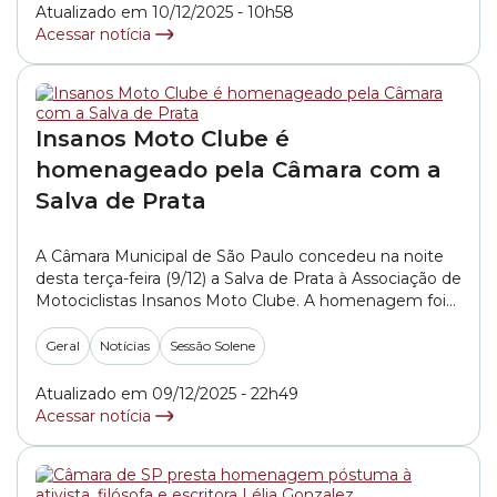
foram entregues pela vereadora Amanda Vettorazzo
Atualizado em 10/12/2025 - 10h58
(UNIÃO).... »
Acessar notícia
Insanos Moto Clube é
homenageado pela Câmara com a
Salva de Prata
A Câmara Municipal de São Paulo concedeu na noite
desta terça-feira (9/12) a Salva de Prata à Associação de
Motociclistas Insanos Moto Clube. A homenagem foi
oferecida pelo presidente do Legislativo paulistano,
vereador Ricardo Teixeira (UNIÃO). Aproximadamente
Geral
Notícias
Sessão Solene
dois mil integrantes do grupo acompanharam a Sessão
Solene no Auditório Freitas Nobre, no térreo do Palácio
Atualizado em 09/12/2025 - 22h49
Anchieta.... »
Acessar notícia