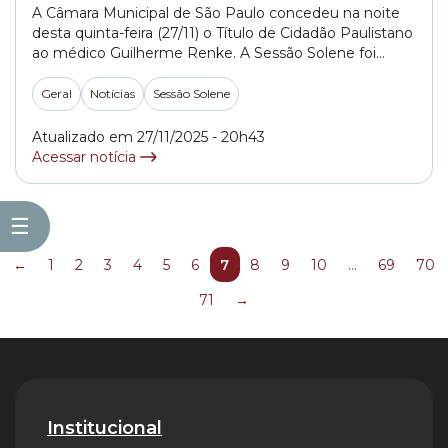
A Câmara Municipal de São Paulo concedeu na noite
desta quinta-feira (27/11) o Título de Cidadão Paulistano
ao médico Guilherme Renke. A Sessão Solene foi
realizada no Plenário 1º de Maio. A honraria foi
oferecida pelo vereador Sansão Pereira
Geral
Notícias
Sessão Solene
(REPUBLICANOS), que presidiu a cerimônia. “Um
professor de medicina, endocrinologista. Ele é um
Atualizado em 27/11/2025 - 20h43
homem que atende... »
Acessar notícia
☰
←
1
2
3
4
5
6
7
8
9
10
…
69
70
71
→
Institucional