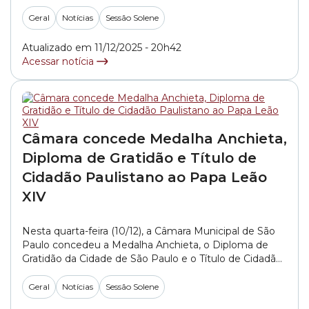
homenagem é o 1º vice-presidente do Legislativo
paulistano, vereador João Jorge (MDB). Para João
Geral
Notícias
Sessão Solene
Jorge, Filardi representa os nordestinos que vieram
para a capital paulista e venceram. “É um homem... »
Atualizado em 11/12/2025 - 20h42
Acessar notícia
Câmara concede Medalha Anchieta,
Diploma de Gratidão e Título de
Cidadão Paulistano ao Papa Leão
XIV
Nesta quarta-feira (10/12), a Câmara Municipal de São
Paulo concedeu a Medalha Anchieta, o Diploma de
Gratidão da Cidade de São Paulo e o Título de Cidadão
Paulistano ao Papa Leão XIV, em Roma, na Itália,
atendendo ao Decretos Legislativos de números
Geral
Notícias
Sessão Solene
56/2025 e 58/2025, respectivamente. As honrarias