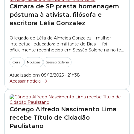
Câmara de SP presta homenagem
póstuma à ativista, filósofa e
escritora Lélia Gonzalez
O legado de Lélia de Almeida Gonzalez – mulher
intelectual, educadora e militante do Brasil – foi
oficialmente reconhecido em Sessão Solene na noite
desta terça-feira (9/12) na Câmara Municipal de São
Paulo. A concessão do Título de Cidadã Paulistana in
Geral
Notícias
Sessão Solene
memoriam foi proposta pela vereadora Silvia da
Bancada Feminista (PSOL). De acordo com a... »
Atualizado em 09/12/2025 - 21h38
Acessar notícia
Cônego Alfredo Nascimento Lima
recebe Título de Cidadão
Paulistano