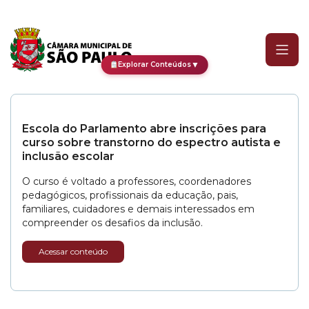
Categoria:
Sessão Solene
▼
Explorar Conteúdos
Escola do Parlamento abre inscrições para
curso sobre transtorno do espectro autista e
inclusão escolar
O curso é voltado a professores, coordenadores
pedagógicos, profissionais da educação, pais,
familiares, cuidadores e demais interessados em
compreender os desafios da inclusão.
Acessar conteúdo
CPI dos Devedores recupera mais de R$ 2