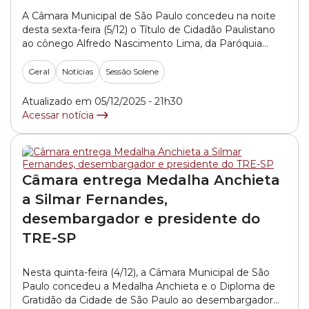
A Câmara Municipal de São Paulo concedeu na noite
desta sexta-feira (5/12) o Título de Cidadão Paulistano
ao cônego Alfredo Nascimento Lima, da Paróquia
Santa Cecília. A honraria foi entregue pelo vereador
Professor Toninho Vespoli (PSOL). Lima nasceu em 12
Geral
Notícias
Sessão Solene
de janeiro de 1957, na cidade de Campo Mourão,
interior do Estado do Paraná. Em... »
Atualizado em 05/12/2025 - 21h30
Acessar notícia
Câmara entrega Medalha Anchieta
a Silmar Fernandes,
desembargador e presidente do
TRE-SP
Nesta quinta-feira (4/12), a Câmara Municipal de São
Paulo concedeu a Medalha Anchieta e o Diploma de
Gratidão da Cidade de São Paulo ao desembargador