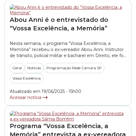
Abou Anni é o entrevistado do
“Vossa Excelência, a Memória”
Nesta semana, o programa “Vossa Excelência, a
Memória” recebeu o ex-vereador Abou Anni. Instrutor
de trânsito, policial militar e bacharel em Direito, ele foi
vereador na Câmara Municipal de São Paulo entre os
anos de 2005 a 2019. O programa “Vossa Excelência, a
Geral
Notícias
Programação Rede Câmara SP
Memória” resgata histórias vividas no Parlamento
Vossa Excelência
paulistano em diferentes momentos, por meio... »
Atualizado em 19/06/2025 - 15h00
Acessar notícia
Programa “Vossa Excelência, a
Memória” entrevista a ex-vereadora