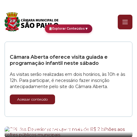
Categoria:
Vossa Excelên
▼
Explorar Conteúdos
Câmara Aberta oferece visita guiada e
programação infantil neste sábado
As visitas serão realizadas em dois horários, às 10h e às
12h. Para participar, é necessário fazer inscrição
antecipadamente pelo site do Câmara Aberta.
Acessar conteúdo
CPI dos Devedores recupera mais de R$ 2
Subcomissão de Calçadas e Mobilidade a Pé
bilhões aos cofres públicos municipais
ouve representantes da Secretaria Municipal