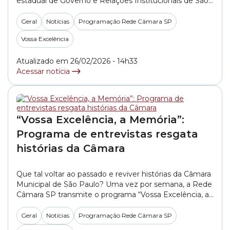
estadual de Governo e Relações Institucionais de São
Paulo, Kassab é considerado por muitos um grande
articulador político do país. Já foi prefeito da capital
Geral
Notícias
Programação Rede Câmara SP
paulista, ministro e deputado, mas foi na Câmara
Vossa Excelência
Municipal de São Paulo que o entrevistado começou
sua... »
Atualizado em 26/02/2026 - 14h33
Acessar notícia
“Vossa Excelência, a Memória”:
Programa de entrevistas resgata
histórias da Câmara
Que tal voltar ao passado e reviver histórias da Câmara
Municipal de São Paulo? Uma vez por semana, a Rede
Câmara SP transmite o programa “Vossa Excelência, a
Memória”, que tem o intuito de resgatar histórias
vividas na Câmara em diferentes períodos por meio de
Geral
Notícias
Programação Rede Câmara SP
entrevistas com ex-vereadores. Os episódios vão ao ar