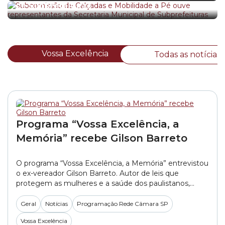
de Subprefeituras
Vossa Excelência
Todas as notícias
Programa “Vossa Excelência, a
Memória” recebe Gilson Barreto
O programa “Vossa Excelência, a Memória” entrevistou
o ex-vereador Gilson Barreto. Autor de leis que
protegem as mulheres e a saúde dos paulistanos,
Barreto teve passagens como suplente desde 1989. A
partir daí, foram oito mandatos até 2024. Para saber
Geral
Notícias
Programação Rede Câmara SP
mais sobre este bate-papo que aconteceu
Vossa Excelência
diretamente do Plenário 1º de Maio da Câmara