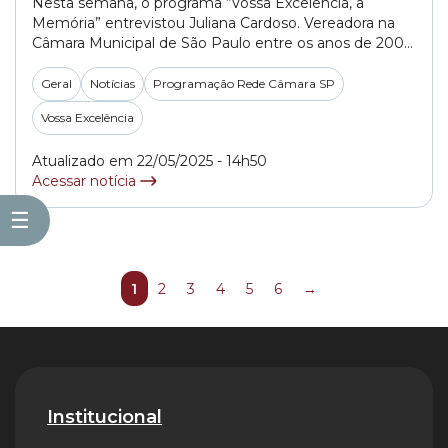
Nesta semana, o programa “Vossa Excelência, a
Memória” entrevistou Juliana Cardoso. Vereadora na
Câmara Municipal de São Paulo entre os anos de 2009
a 2023, atualmente ela é deputada federal e vice-
presidente da Comissão da Amazônia e dos Povos
Geral
Notícias
Programação Rede Câmara SP
Originários e Tradicionais na Câmara dos Deputados.
Vossa Excelência
Para saber mais sobre este bate-papo que aconteceu
diretamente... »
Atualizado em 22/05/2025 - 14h50
Acessar notícia
☰
1
2
3
4
5
6
→
Institucional