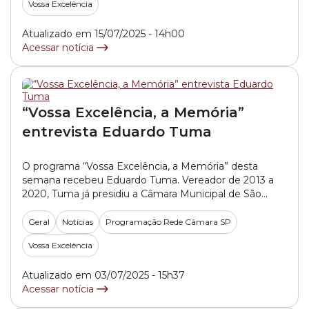
Vossa Excelência
todas às... »
Atualizado em 15/07/2025 - 14h00
Acessar notícia
“Vossa Excelência, a Memória”
entrevista Eduardo Tuma
O programa “Vossa Excelência, a Memória” desta
semana recebeu Eduardo Tuma. Vereador de 2013 a
2020, Tuma já presidiu a Câmara Municipal de São
Paulo e atualmente é conselheiro no TCM-SP (Tribunal
de Contas do Município de São Paulo). Para saber mais
Geral
Notícias
Programação Rede Câmara SP
sobre este bate-papo que aconteceu diretamente do
Vossa Excelência
Plenário 1º de Maio da Câmara... »
Atualizado em 03/07/2025 - 15h37
Acessar notícia