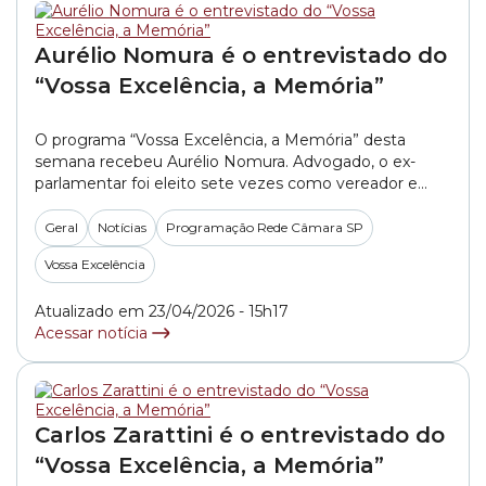
Aurélio Nomura é o entrevistado do
“Vossa Excelência, a Memória”
O programa “Vossa Excelência, a Memória” desta
semana recebeu Aurélio Nomura. Advogado, o ex-
parlamentar foi eleito sete vezes como vereador e
assumiu em outro mandato como suplente. Ele atuou
na Câmara Municipal de São Paulo entre 1993 e 2024.
Geral
Notícias
Programação Rede Câmara SP
Entre os projetos de sua trajetória na Casa estão leis
Vossa Excelência
como a criação do Parque Augusta,... »
Atualizado em 23/04/2026 - 15h17
Acessar notícia
Carlos Zarattini é o entrevistado do
“Vossa Excelência, a Memória”