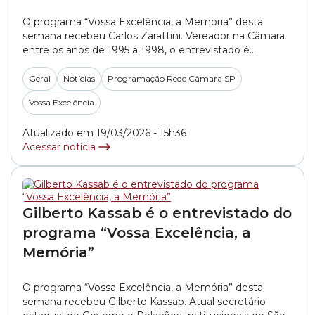
O programa “Vossa Excelência, a Memória” desta
semana recebeu Carlos Zarattini. Vereador na Câmara
entre os anos de 1995 a 1998, o entrevistado é
economista, já foi deputado estadual e está em seu 5º
mandato como deputado federal. Foi dele a ideia de
Geral
Notícias
Programação Rede Câmara SP
criação do Bilhete Único. Para saber mais sobre este
Vossa Excelência
bate-papo que aconteceu... »
Atualizado em 19/03/2026 - 15h36
Acessar notícia
Gilberto Kassab é o entrevistado do
programa “Vossa Excelência, a
Memória”
O programa “Vossa Excelência, a Memória” desta
semana recebeu Gilberto Kassab. Atual secretário