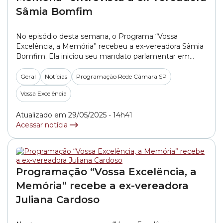
Sâmia Bomfim
No episódio desta semana, o Programa “Vossa
Excelência, a Memória” recebeu a ex-vereadora Sâmia
Bomfim. Ela iniciou seu mandato parlamentar em
2017 na Câmara Municipal de São Paulo e foi a primeira
mulher eleita pelo PSOL na Câmara de Vereadores.
Geral
Notícias
Programação Rede Câmara SP
Hoje, Sâmia é deputada federal. Para saber mais sobre
Vossa Excelência
este bate-papo que aconteceu diretamente do... »
Atualizado em 29/05/2025 - 14h41
Acessar notícia
Programação “Vossa Excelência, a
Memória” recebe a ex-vereadora
Juliana Cardoso