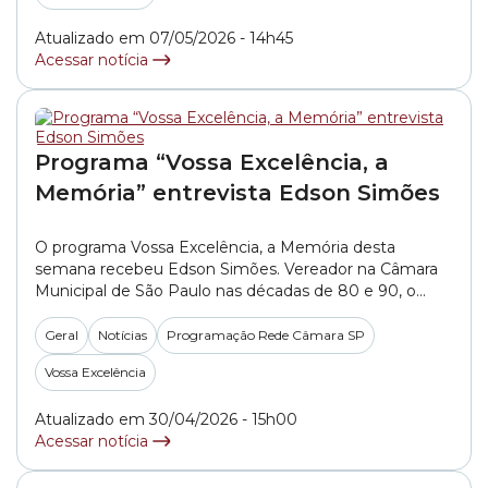
Municipal... »
Atualizado em 07/05/2026 - 14h45
Acessar notícia
Programa “Vossa Excelência, a
Memória” entrevista Edson Simões
O programa Vossa Excelência, a Memória desta
semana recebeu Edson Simões. Vereador na Câmara
Municipal de São Paulo nas décadas de 80 e 90, o
entrevistado foi conselheiro do TCM-SP (Tribunal de
Contas do Município de São Paulo) por quase 24 anos,
Geral
Notícias
Programação Rede Câmara SP
onde exerceu o cargo de presidente por sete vezes e
Vossa Excelência
de corregedor. É... »
Atualizado em 30/04/2026 - 15h00
Acessar notícia