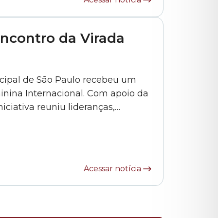
ncontro da Virada
nicipal de São Paulo recebeu um
nina Internacional. Com apoio da
iciativa reuniu lideranças,
dade civil para discutir ações
empreendedorismo e ao
enfrentamento da violência contra a mulher. Veja os detalhes... »
Acessar notícia