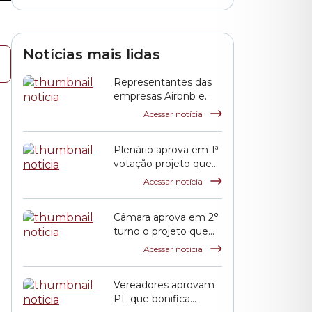
Notícias mais lidas
Representantes das
empresas Airbnb e
QuintoAndar prestam
Acessar notícia
esclarecimentos à
CPI HIS
Plenário aprova em 1ª
votação projeto que
propõe reajuste
Acessar notícia
salarial dos servidores
municipais
Câmara aprova em 2°
turno o projeto que
reajusta o salário dos
Acessar notícia
servidores públicos
municipais
Vereadores aprovam
PL que bonifica