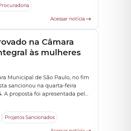
Procuradoria
Acessar notícia
provado na Câmara
ntegral às mulheres
a Municipal de São Paulo, no fim
ista sancionou na quarta-feira
4. A proposta foi apresentada pelo
NOS), com a coautoria de outros
dimento integral pelo SUS
Projetos Sancionados
Acessar notícia