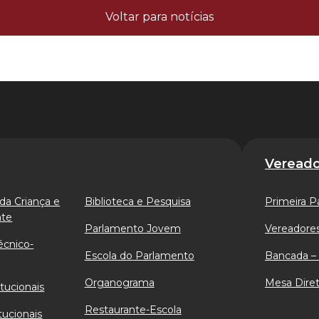
Voltar para notícias
Vereado
da Criança e
Biblioteca e Pesquisa
Primeira P
nte
Parlamento Jovem
Vereadores
écnico-
Escola do Parlamento
Bancada – 
Organograma
Mesa Diret
tucionais
Restaurante-Escola
tucionais