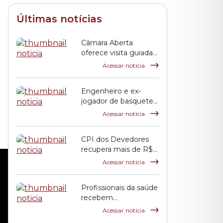
Últimas notícias
Câmara Aberta
oferece visita guiada
e programação infantil
Acessar notícia
neste sábado
Engenheiro e ex-
jogador de basquete,
Jack Terpins recebe a
Acessar notícia
Salva de Prata da
Câmara Municipal
CPI dos Devedores
recupera mais de R$ 2
bilhões aos cofres
Acessar notícia
públicos municipais
Profissionais da saúde
recebem
homenagem na
Acessar notícia
Câmara