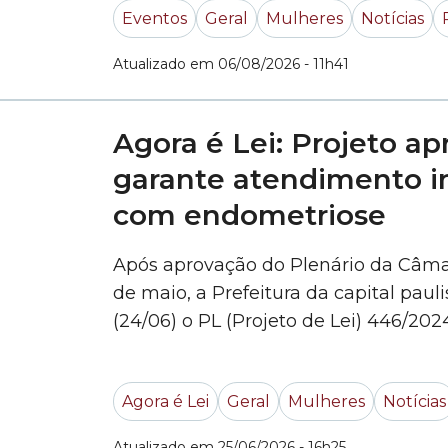
Eventos
Geral
Mulheres
Notícias
»
Atualizado em 06/08/2026 - 11h41
Agora é Lei: Projeto a
garante atendimento i
com endometriose
Após aprovação do Plenário da Câmar
de maio, a Prefeitura da capital paul
(24/06) o PL (Projeto de Lei) 446/202
vereador Sansão Pereira (REPUBLICA
parlamentares. O texto garante aten
Agora é Lei
Geral
Mulheres
Notícias
(Sistema Único de Saúde)... »
Atualizado em 25/06/2026 - 16h25