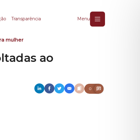
tadas ao combate à vi
ção
Transparência
Menu
ra mulher
ltadas ao
0