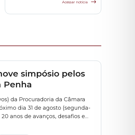
funcionários das
Acessar notícia
escolas indiretas e
parceiras da rede
municipal
ove simpósio pelos
a Penha
ivos) da Procuradoria da Câmara
róximo dia 31 de agosto (segunda-
: 20 anos de avanços, desafios e
”. O evento – que é gratuito –
listas para debater os principais...