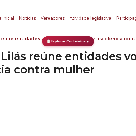
s reúne entidades vol
 inicial
Notícias
Vereadores
Atividade legislativa
Participa
reúne entidades voltadas ao combate à violência cont
Explorar Conteúdos
▼
Lilás reúne entidades vo
ia contra mulher