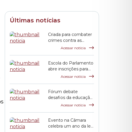
Últimas notícias
Criada para combater
crimes contra as
mulheres, Lei Maria
Acessar notícia
da Penha completa
duas décadas
Escola do Parlamento
abre inscrições para
curso sobre
m
Acessar notícia
transtorno do
espectro autista e
Fórum debate
inclusão escolar
desafios da educação
os
pública em São Paulo
Acessar notícia
Evento na Câmara
celebra um ano da lei