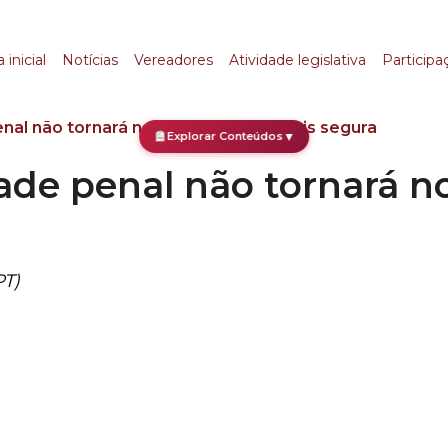
 penal não tornará no
 inicial
Notícias
Vereadores
Atividade legislativa
Participa
enal não tornará nossa sociedade mais segura
Explorar Conteúdos
▼
ade penal não tornará n
PT)