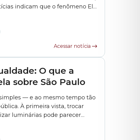
tícias indicam que o fenômeno El
, há meses, para a possibilidade
de este ser o mais forte dos últimos 150 anos.... »
Acessar notícia
ualdade: O que a
ela sobre São Paulo
 simples — e ao mesmo tempo tão
lica. À primeira vista, trocar
izar luminárias pode parecer
ria. Mas em uma cidade como São
Paulo, a luz revela muito mais do que ruas e calçadas: ela expõe... »