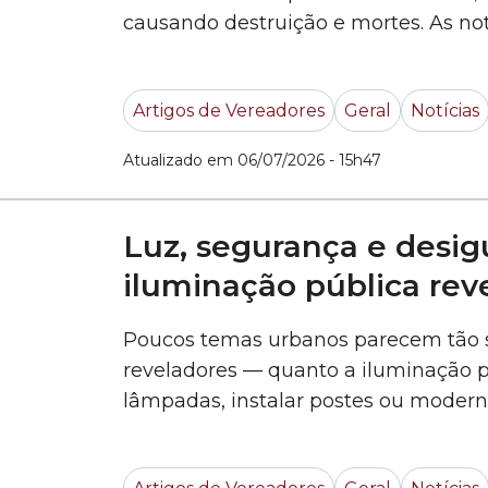
causando destruição e mortes. As no
Niño já começou, e cientistas alertam
Artigos de Vereadores
Geral
Notícias
Atualizado em 06/07/2026 - 15h47
Luz, segurança e desig
iluminação pública rev
Poucos temas urbanos parecem tão
reveladores — quanto a iluminação púb
lâmpadas, instalar postes ou modern
apenas um serviço básico de zelado