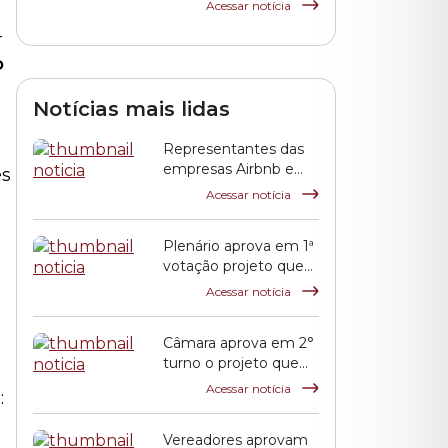
que criou o Festival
Acessar notícia
de Cinema Coreano
-
em São Paulo
o
Notícias mais lidas
Representantes das
empresas Airbnb e
es
QuintoAndar prestam
Acessar notícia
esclarecimentos à
CPI HIS
Plenário aprova em 1ª
votação projeto que
propõe reajuste
Acessar notícia
salarial dos servidores
municipais
Câmara aprova em 2°
turno o projeto que
reajusta o salário dos
Acessar notícia
:
servidores públicos
municipais
Vereadores aprovam