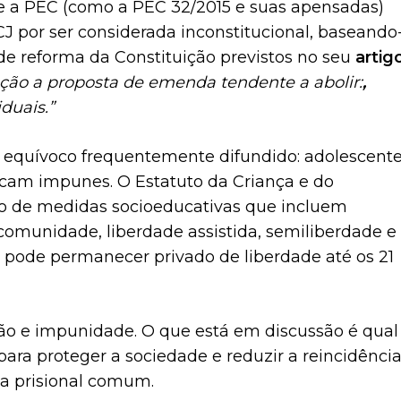
re a PEC (como a PEC 32/2015 e suas apensadas)
CJ por ser considerada inconstitucional, baseando
de reforma da Constituição previstos no seu
artig
ação a proposta de emenda tendente a abolir:
,
iduais.”
m equívoco frequentemente difundido: adolescent
icam impunes. O Estatuto da Criança e do
o de medidas socioeducativas que incluem
 comunidade, liberdade assistida, semiliberdade e
m pode permanecer privado de liberdade até os 21
ção e impunidade. O que está em discussão é qual
ra proteger a sociedade e reduzir a reincidência
ma prisional comum.