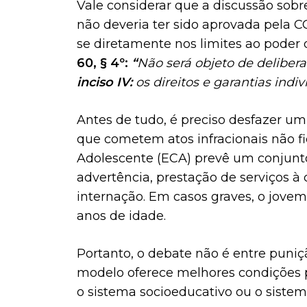
Vale considerar que a discussão sob
não deveria ter sido aprovada pela C
se diretamente nos limites ao poder 
60, § 4º:
“
Não será objeto de deliber
inciso IV:
os direitos e garantias indiv
Antes de tudo, é preciso desfazer u
que cometem atos infracionais não f
Adolescente (ECA) prevê um conjunt
advertência, prestação de serviços à
internação. Em casos graves, o jove
anos de idade.
Portanto, o debate não é entre puni
modelo oferece melhores condições pa
o sistema socioeducativo ou o siste