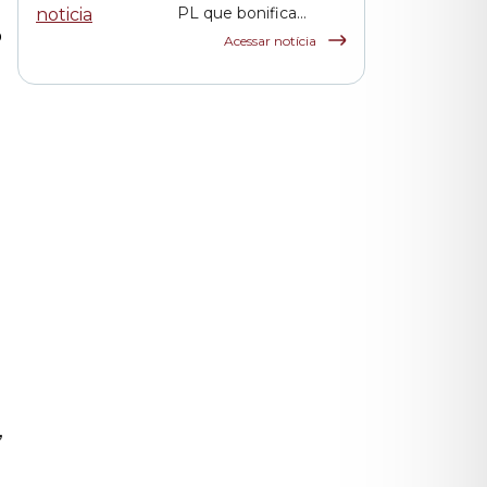
PL que bonifica
o
funcionários das
Acessar notícia
escolas indiretas e
parceiras da rede
municipal
,