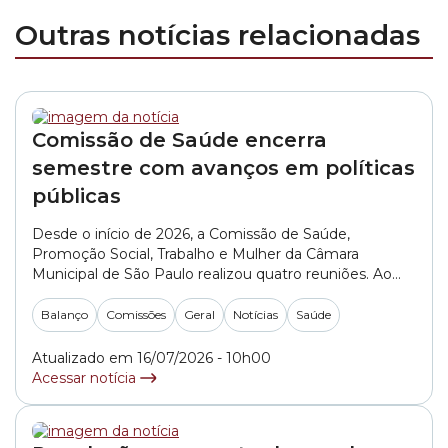
Outras notícias relacionadas
Comissão de Saúde encerra
semestre com avanços em políticas
públicas
Desde o início de 2026, a Comissão de Saúde,
Promoção Social, Trabalho e Mulher da Câmara
Municipal de São Paulo realizou quatro reuniões. Ao
longo dos seis primeiros meses do ano, o colegiado
promoveu sete audiências públicas, emitiu 44
Balanço
Comissões
Geral
Notícias
Saúde
pareceres e expediu 18 ofícios.(*) A vereadora Ely Teruel
(MDB) foi reeleita presidente da comissão em... »
Atualizado em 16/07/2026 - 10h00
Acessar notícia