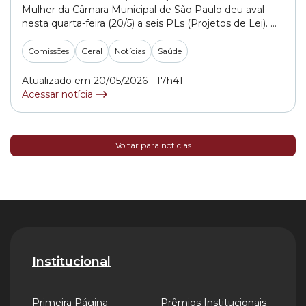
Mulher da Câmara Municipal de São Paulo deu aval
nesta quarta-feira (20/5) a seis PLs (Projetos de Lei). O
colegiado também aprovou quatro requerimentos da
vereadora Pastora Sandra Alves (UNIÃO). Os
Comissões
Geral
Notícias
Saúde
documentos estão direcionados à Secretaria Municipal
da Saúde e solicitam informações sobre o
Atualizado em 20/05/2026 - 17h41
atendimento prestado às... »
Acessar notícia
Voltar para notícias
Institucional
Primeira Página
Prêmios Institucionais