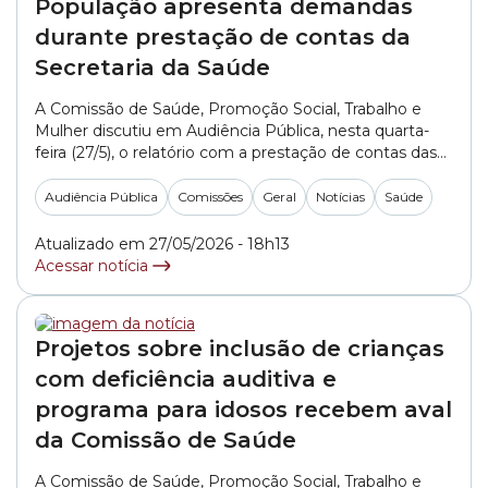
População apresenta demandas
durante prestação de contas da
Secretaria da Saúde
A Comissão de Saúde, Promoção Social, Trabalho e
Mulher discutiu em Audiência Pública, nesta quarta-
feira (27/5), o relatório com a prestação de contas das
ações e da execução orçamentária da Secretaria
Municipal da Saúde referente ao período entre janeiro
Audiência Pública
Comissões
Geral
Notícias
Saúde
e abril de 2026. O debate atende à Lei Complementar
nº 141/2012. A norma nacional determina... »
Atualizado em 27/05/2026 - 18h13
Acessar notícia
Projetos sobre inclusão de crianças
com deficiência auditiva e
programa para idosos recebem aval
da Comissão de Saúde
A Comissão de Saúde, Promoção Social, Trabalho e